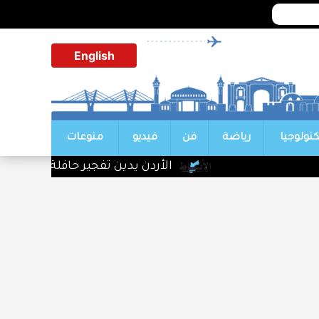
English
كنولوجيا
رياضة
فن
فيديو
منوعات
الأردن يدين تفجير حافلة بجرمانا في س