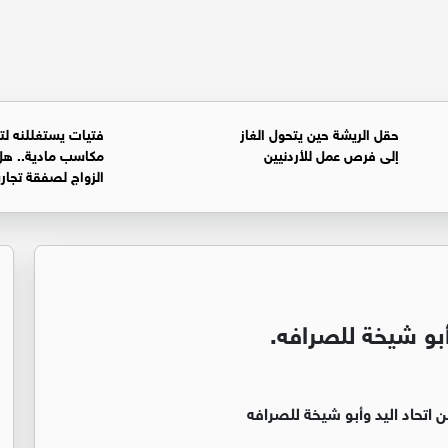
حقل الريشة حين يتحول الغاز
فتيات يستغللنه لت
إلى فرص عمل للأردنيين
مكاسب مادية.. هل
الزواج لصفقة تجار
أبو شيخة للصرافه.