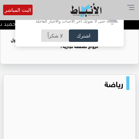
البث المباشر
أترغب في تفعيل الإشعارات؟
حتى لا تفوتك آخر الأحداث والأخبار العاجلة
قراءة نقدية في قصيدة حميد سع
اشترك
لا شكراً
فتيات يستغللنه لتحقيق مكاسب مادية.. هل تحول
الزواج لصفقة تجارية؟
رياضة