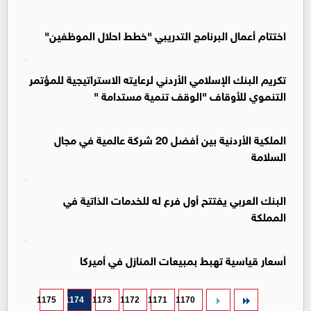
اختتام أعمال البرنامج التدريبي "خطط احلال الموظفين"
تكريم البنك الإسلامي الأردني لرعايته الاستراتيجية للمؤتمر
التنموي للأوقاف "الوقف تنمية مستدامة "
الملكية الأردنية بين أفضل 20 شركة عالمية في مجال
السلامة
البنك العربي يفتتح أول فرع له للخدمات الذاتية في
المملكة
أسعار قياسية تهبط بمبيعات المنازل في أميركا
1175
1174
1173
1172
1171
1170