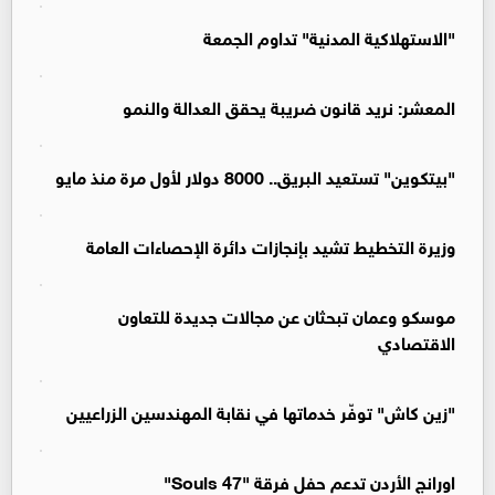
"الاستهلاكية المدنية" تداوم الجمعة
المعشر: نريد قانون ضريبة يحقق العدالة والنمو
"بيتكوين" تستعيد البريق.. 8000 دولار لأول مرة منذ مايو
وزيرة التخطيط تشيد بإنجازات دائرة الإحصاءات العامة
موسكو وعمان تبحثان عن مجالات جديدة للتعاون
الاقتصادي
"زين كاش" توفّر خدماتها في نقابة المهندسين الزراعيين
اورانج الأردن تدعم حفل فرقة "47 Souls"