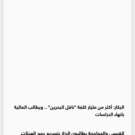
البكار: أكثر من مليار كلفة "ناقل البحرين" .. ويطالب المالية
بانهاء الدراسات
القيسي والحجاحجة يطالبون الرزاز بتسريع دمج الهيئات