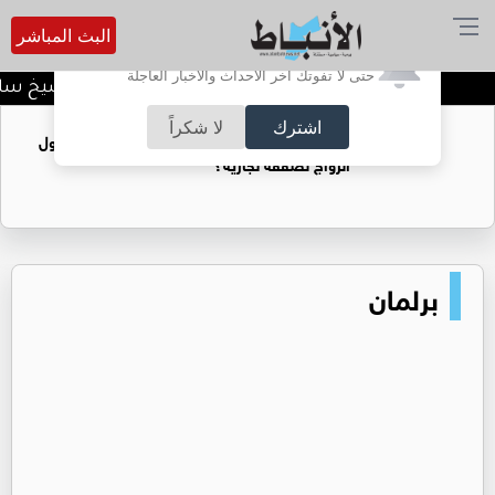
البث المباشر
أترغب في تفعيل الإشعارات؟
حتى لا تفوتك آخر الأحداث والأخبار العاجلة
د. منذر جرادات يهنىء الشيخ سلي
اشترك
لا شكراً
فتيات يستغللنه لتحقيق مكاسب مادية.. هل تحول
الزواج لصفقة تجارية؟
برلمان