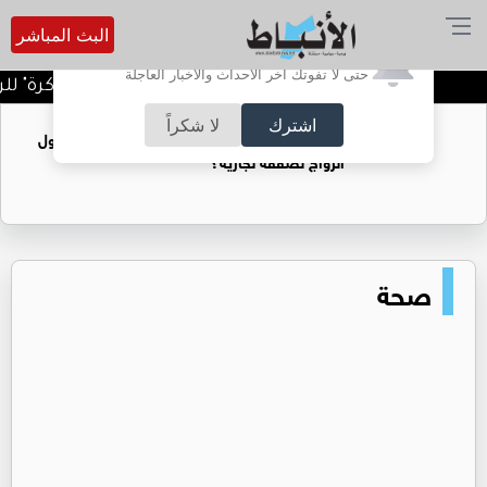
البث المباشر
أترغب في تفعيل الإشعارات؟
حتى لا تفوتك آخر الأحداث والأخبار العاجلة
صدور رواية "شظايا الذاكرة" ل
اشترك
لا شكراً
فتيات يستغللنه لتحقيق مكاسب مادية.. هل تحول
الزواج لصفقة تجارية؟
صحة