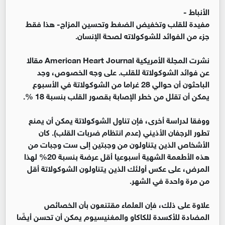
الأنباط -
مفيدة للقلب وتخفيض الضغط وتحسين المزاج- هذا فقط
جزء من الفوائد للشوكولاته لصحة الإنسان.
نشرت المجلة الأمريكية American Heart Journal مقالا
عن فوائد الشوكولاتة للقلب. على وجه الخصوص، وجد
الباحثون أن حوالي 28 غراما من الشوكولاتة في الأسبوع
يمكن أن تقلل من خطر الإصابة بقصور القلب بنسبة 18 %.
ووفقا لدراسة أخرى، فإن تناول الشوكولاتة يمكن أن يمنع
تطور الرجفان الأذيني (عدم انتظام ضربات القلب). كان
الأشخاص الذين يتناولون من وجبتين إلى ست وجبات من
هذه الأطعمة الشهية أسبوعيا أقل عرضة بنسبة 20% لهذا
المرض، على عكس أولئك الذين يتناولون الشوكولاتة أقل
من مرة واحدة في الشهر.
علاوة على ذلك، فإن العلماء مقتنعون بأن الخصائص
المضادة للأكسدة للكاكاو والمغنيسيوم يمكن أن تحسن أيضًا