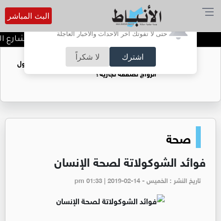
البث المباشر
أترغب في تفعيل الإشعارات؟
حتى لا تفوتك آخر الأحداث والأخبار العاجلة
توقيف شبكات دعارة في شارع الحم
اشترك
لا شكراً
فتيات يستغللنه لتحقيق مكاسب مادية.. هل تحول
الزواج لصفقة تجارية؟
صحة
فوائد الشوكولاتة لصحة الإنسان
تاريخ النشر : الخميس - pm 01:33 | 2019-02-14