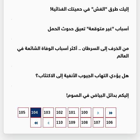
إليك طرق "الغش" في حميتك الغذائية!
أسباب "غير متوقعة" تعيق حدوث الحمل
من الخرف إلى السرطان .. أكثر أسباب الوفاة الشائعة في
العالم
هل يؤدي التهاب الجيوب الأنفية إلى الاكتئاب؟
إليكم بدائل البياض في الصوم!
105
104
103
102
101
100
110
109
108
107
106