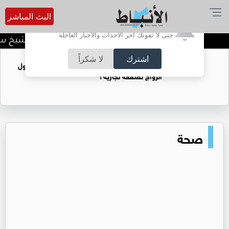
البث المباشر
أترغب في تفعيل الإشعارات؟
حتى لا تفوتك آخر الأحداث والأخبار العاجلة
د. منذر جرادات يهنىء الشيخ سل
اشترك
لا شكراً
فتيات يستغللنه لتحقيق مكاسب مادية.. هل تحول
الزواج لصفقة تجارية؟
صحة