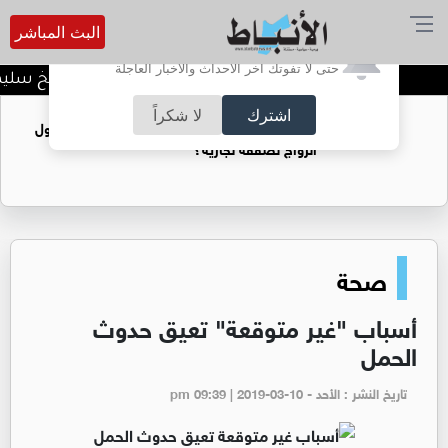
البث المباشر
أترغب في تفعيل الإشعارات؟
حتى لا تفوتك آخر الأحداث والأخبار العاجلة
د. منذر جرادات يهنىء الشيخ سليما
اشترك
لا شكراً
فتيات يستغللنه لتحقيق مكاسب مادية.. هل تحول
الزواج لصفقة تجارية؟
صحة
أسباب "غير متوقعة" تعيق حدوث
الحمل
تاريخ النشر : الأحد - pm 09:39 | 2019-03-10