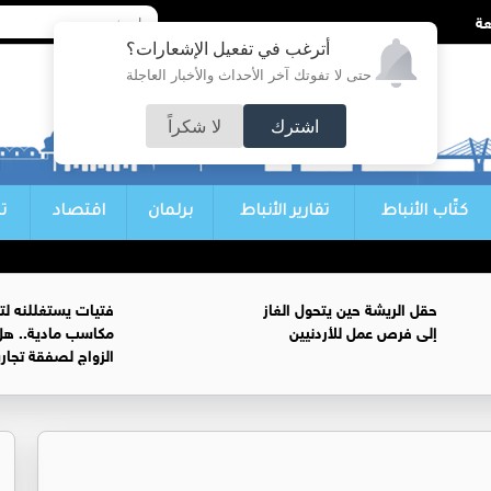
أترغب في تفعيل الإشعارات؟
حتى لا تفوتك آخر الأحداث والأخبار العاجلة
اشترك
لا شكراً
كتّاب الأنباط
تقارير الأنباط
برلمان
اقتصاد
ت
حقل الريشة حين يتحول الغاز
فتيات يستغللنه لت
إلى فرص عمل للأردنيين
مكاسب مادية.. هل
الزواج لصفقة تجار