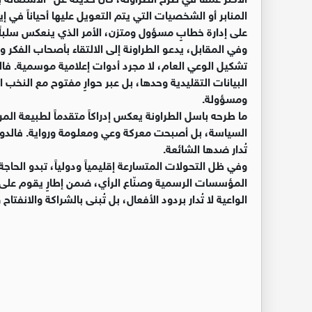
المنابر أو الشخصيات التي يتم التعويل عليها أحياناً في إ
على إدارة خطابٍ مسؤول ومتزن، الأمر الذي ينعكس سلب
وفي المقابل، يدعو الطراونة إلى الالتقاء بأصحاب الفكر و
تشكيل الوعي العام، لا مجرد أدوات إعلامية موسمية. فالد
البيانات التقليدية وحدها، بل عبر حوارٍ مفتوح مع النخب ا
ومسؤولة.
ما طرحه باسل الطراونة يعكس إدراكاً متقدماً لطبيعة الم
السياسة، بل أصبحت معركة وعي ومعلومة ورواية. فالدول 
تُدار ضدها الشائعة.
وفي ظل التحولات المتسارعة إقليمياً ودولياً، تبدو الحاج
المؤسسات الرسمية وصنّاع الرأي، ضمن إطارٍ يقوم على 
الواعية لا تُدار بردود الأفعال، بل تُبنى بالشراكة والانفتاح