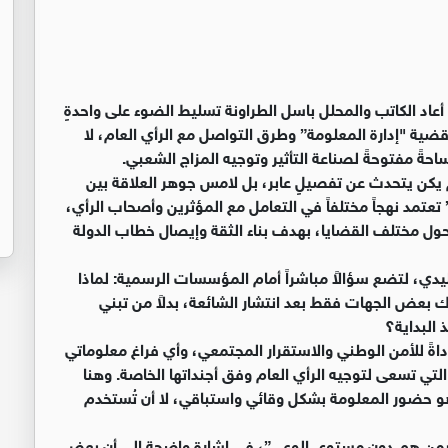
أعاد الكاتب والمحلل باسل الطراونة تسليط الضوء على واحدةٍ
قضية "إدارة المعلومة” وطرق التواصل مع الرأي العام، لا
 مفتوحةً لصناعة التأثير وتوجيه المزاج الشعبي.
 يكن يتحدث عن تفصيلٍ عابر، بل لامس جوهر العلاقة بين
” تعتمد نهجاً مختلفاً في التعامل مع المؤثرين وأصحاب الرأي،
 حول مختلف القضايا، بهدف بناء الثقة وإيصال خطاب الدولة
تقليدي، لتضع سؤالاً مباشراً أمام المؤسسات الرسمية: لماذا
ك بعض الجهات فقط بعد انتشار الشائعة، بدلاً من تبني
البداية؟
اةً للأمن الوطني والاستقرار المجتمعي، وأي فراغ معلوماتي
لتي تسعى لتوجيه الرأي العام وفق أجنداتها الخاصة. وهنا
هو حضور المعلومة بشكل وقائي واستباقي، لا أن تُستخدم
نة بمن هم دون مستوى الوعي”، في إشارةٍ واضحة إلى أن بعض