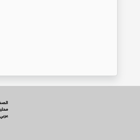
الصفح
محلي
عربي