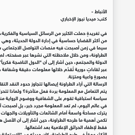
الأنباط -
كتب: ميديا نيوز الإخباري
في تغريدةٍ حملت الكثير من الرسائل السياسية والفكرية، 
من أكثر القضايا حساسيةً في إدارة الدولة الحديثة، وهي 
سيما في زمن أصبحت فيه منصات التواصل الاجتماعي ساحةً
الطراونة، ومن خلال ملاحظته التي نشرها عبر صفحته، لم
الدولة والمجتمع، حين أشار إلى أن "الدول الناضجة فكرياً
عبر لقاءاتٍ دورية تُقدَّم خلالها معلومات دقيقة وشفافة
بصورةٍ واعية ومتزنة.
الرسالة التي أراد الطراونة إيصالها تتجاوز حدود النقد ال
يتم التعامل مع المعلومة بردة فعل متأخرة؟ ولماذا تتحر
سياسة استباقية تقوم على الشفافية ووضوح الرواية منذ 
في عالم اليوم، لم تعد المعلومة مجرد خبر، بل أصبحت أد
يترك مساحةً واسعةً أمام الشائعات والتأويلات والجهات ا
تكمن أهمية ما طرحه الطراونة، حين أشار إلى أن الأصل 
فقط لإطفاء الحرائق الإعلامية بعد اشتعالها.
الأكثر عمقاً في طرح الطراونة، كان حديثه عن "الاستعا