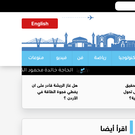
English
كنولوجيا
رياضة
فن
فيديو
منوعات
الحاجة خالدة محمود الكرمي في ذمة ال
حقيق
هل غاز الريشة قادر على ان
 تحول
يغطي فجوة الطاقة في
ية؟
الأردن ؟
اقرأ أيضا