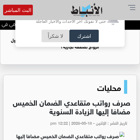
البث المباشر
أترغب في تفعيل الإشعارات؟
حتى لا تفوتك آخر الأحداث والأخبار العاجلة
الحاجة خالدة محمود الكرمي في ذم
اشترك
لا شكراً
فتيات يستغللنه لتحقيق مكاسب مادية.. هل تحول
الزواج لصفقة تجارية؟
محليات
صرف رواتب متقاعدي الضمان الخميس
مضافا إليها الزيادة السنوية
تاريخ النشر : الإثنين - pm 12:22 | 2026-05-18