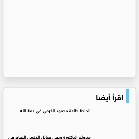
اقرأ أيضا
الحاجة خالدة محمود الكرمي في ذمة الله
مبروك الدكتورة سجى صايل الدغمي النجاح في