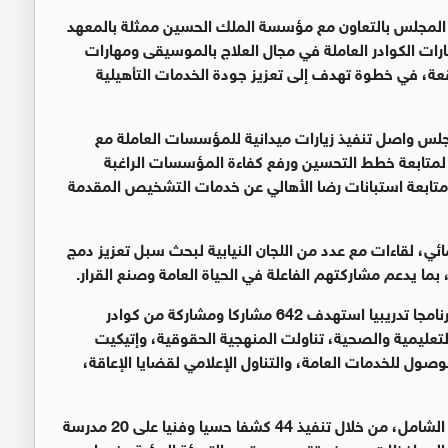
المجلس بالتعاون مع مؤسسة الملك الحسين ممثلة بالمعهد
ت الكوادر العاملة في مجال العلاج بالموسيقى ومهارات
عة، في خطوة تهدف إلى تعزيز جودة الخدمات التأهيلية
مجلس واصل تنفيذ زيارات ميدانية للمؤسسات العاملة مع
متابعة خطط التحسين ورفع كفاءة المؤسسات الراغبة
 متابعة استبانات رضا الأهالي عن خدمات التشخيص المقدمة
ائي، لقاءات مع عدد من اللجان النيابية لبحث سبل تعزيز دمج
ما يدعم مشاركتهم الفاعلة في الحياة العامة وصنع القرار.
وفي مجال بناء القدرات، ذكر التقرير أن المجلس نفذ 18 برنامجا تدريبيا استهدف 642 مشاركا ومشاركة من كوادر
تعليمية والصحية، تناولت المنهجية الحقوقية، وإتيكيت
ول للخدمات العامة، والتناول الإعلامي لقضايا الإعاقة،
كما واصل المجلس جهوده في مجال الوصول والتصميم الشامل، من خلال تنفيذ 44 كشفا حسيا وفنيا على 20 مدرسة
ي مختلف المحافظات، بهدف تقييم مستوى التهيئة البيئية وضمان