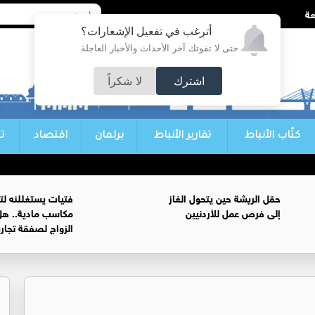
أترغب في تفعيل الإشعارات؟
حتى لا تفوتك آخر الأحداث والأخبار العاجلة
اشترك
لا شكراً
كتّاب الأنباط
تقارير الأنباط
برلمان
اقتصاد
ت
حقل الريشة حين يتحول الغاز
فتيات يستغللنه لت
إلى فرص عمل للأردنيين
مكاسب مادية.. هل
الزواج لصفقة تجار