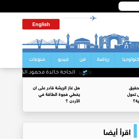
English
كنولوجيا
رياضة
فن
فيديو
منوعات
الحاجة خالدة محمود الكرمي في ذمة ال
حقيق
هل غاز الريشة قادر على ان
 تحول
يغطي فجوة الطاقة في
ية؟
الأردن ؟
اقرأ أيضا