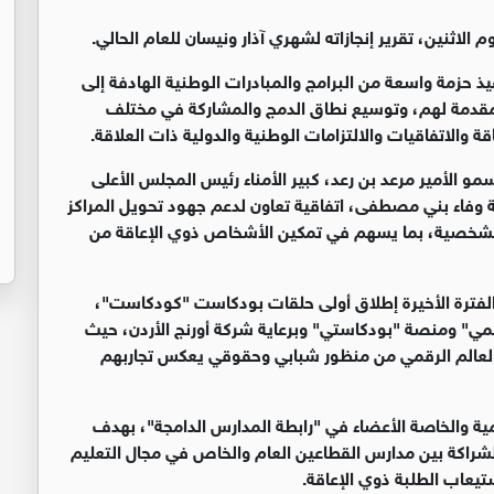
لاثنين، تقرير إنجازاته لشهري آذار ونيسان للعام الحالي.
ذ حزمة واسعة من البرامج والمبادرات الوطنية الهادفة إلى
مقدمة لهم، وتوسيع نطاق الدمج والمشاركة في مختلف
والاتفاقيات والالتزامات الوطنية والدولية ذات العلاقة.
و الأمير مرعد بن رعد، كبير الأمناء رئيس المجلس الأعلى
ة وفاء بني مصطفى، اتفاقية تعاون لدعم جهود تحويل المراكز
فق الشخصية، بما يسهم في تمكين الأشخاص ذوي الإعاقة من
ت الفترة الأخيرة إطلاق أولى حلقات بودكاست "كودكاست"،
رقمي" ومنصة "بودكاستي" وبرعاية شركة أورنج الأردن، حيث
والعالم الرقمي من منظور شبابي وحقوقي يعكس تجاربهم
ية والخاصة الأعضاء في "رابطة المدارس الدامجة"، بهدف
الشراكة بين مدارس القطاعين العام والخاص في مجال التعليم
تيعاب الطلبة ذوي الإعاقة.