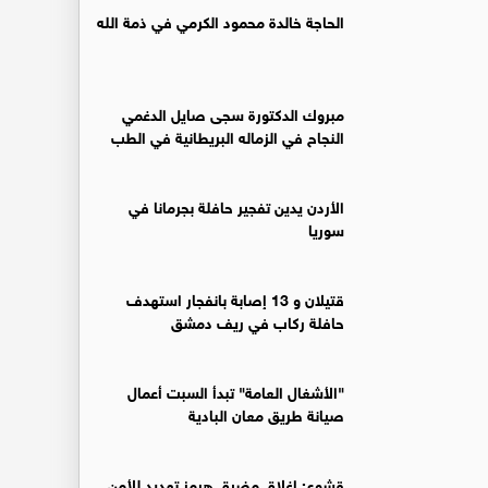
الحاجة خالدة محمود الكرمي في ذمة الله
مبروك الدكتورة سجى صايل الدغمي
النجاح في الزماله البريطانية في الطب
الأردن يدين تفجير حافلة بجرمانا في
سوريا
قتيلان و 13 إصابة بانفجار استهدف
حافلة ركاب في ريف دمشق
"الأشغال العامة" تبدأ السبت أعمال
صيانة طريق معان البادية
قشوع: إغلاق مضيق هرمز تهديد للأمن