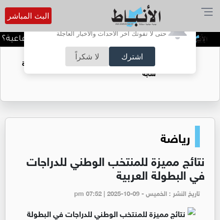
البث المباشر
أترغب في تفعيل الإشعارات؟
حتى لا تفوتك آخر الأحداث والأخبار العاجلة
الضحك وقت الأزمات.. خلل نفسي أم حيلة دفاعية؟ م
اشترك
لا شكراً
الأمير الحسين.. هندسة المستقبل الأردني بقيادة
شابة
رياضة
نتائج مميزة للمنتخب الوطني للدراجات
في البطولة العربية
تاريخ النشر : الخميس - pm 07:52 | 2025-10-09