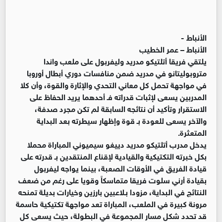
الأنباط -
الأنباط – عمر الخطيب
يلتقي فريقا أتلتيكو مدريد وليفربول على ملعب واندا
متروبوليتانو في مدريد ضمن منافسات دوري أبطال أوروبا
في مواجهة تحمل كل معاني التحدي والإثارة والقوة، وأن كلا
المدربين يسعى لإثبات قدراته فـ أحدهما يريد الحفاظ على
الاستقرار وتأكيد أن نتائجه السابقة لم تكن مجرد صدفة،
والآخر يسعى للعودة بـ قوة وإظهار سيطرته بعد البداية
المتعثرة.
يدخل مدرب أتلتيكو مدريد دييغو سيميوني المباراة محملا
بكل خبرته التكتيكية والقيادية لإقناع المنتقدين بـ قدرته على
قيادة الفريق في الأوقات الصعبة، بينما يواجه ليفربول
بقيادة أرني سلوت فريقا متماسكاً وقويا على رغم من ضعف
النتائج في البداية، مزودا بـلاعبين بارزين وخيارات بديلة تمنحه
مرونة كبيرة في الملعب، المباراة تعد مواجهة تكتيكية حاسمة
قد تحدد شكل مسار المجموعة في البطولة، حيث يسعى كل