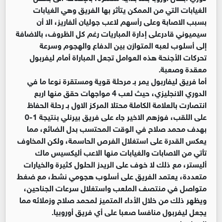
الغيابات التي من الممكن يتأثر بها الفريق وهي الغيابات
بسبب الاصابة وعلى رأسهم لاعب جوليان ألفاريز، الا أن
سيميوني قادرعلى إدارة المباريات رغم كل الظروف، بالاضافة
إلى أسلوب لعبه المتوازن بين الدفاع والهجوم وسرعة
تحركات الأجنحة هذه العوامل تجعل المباراة أمام ليفربول
معقدة وصعبة.
أما فريق ليفاربول يمر بـ مرحلة قوية ومستقرة نوعا ما في
الدوري الانجليزي، حيث لعب 4 مواجهات حقق منها اربع
انتصارت بالعلامة الكاملة محتلا المركز الاول بـ رحلة الحفاظ
على اللقب، فوزهم الاخير جاء على فريق بيرنلي بنتيجة 1-0
بهدف محمد صلاح في الوقت المحتسب بدل الضائع، مما
يعكس القدرة على استغلال الفرص الحاسمة، ولكن المخاوف
تأتي من الاصابات والغيابات منها الاعب أليكسيس ماك
أليستر، مع ذلك لا خوف على الريدز الحلول كثيرة والخيارات
متعددة، يعتمد الفريق على أسلوب هجومي نشط، مع ضغط
متواصل في منتصف الملعب واستغلال سرعات الجناحين،
ويظهر ذلك من خلال الأداء المتميز لمحمد صلاح وزملائه مما
يجعل ليفربول منافسا صعبا على أي فريق أوروبيا.