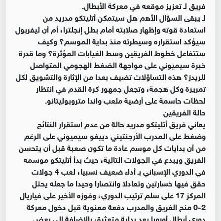
فريق لـ تعزيز موقعه في معركة الأبطال.
لـ يبقى السؤال الأهم هل سيتمكن أتليتكو مدريد من
استعادة قوته وإظهار صلابته أمام بطل إنجلترا، أم أن ليفربول
سيؤكد استقراره وسيطرته منذ بداية الموسم؟ وكيف
ستتفاعل خطوط الفريقين وسط الغيابات المؤثرة؟ وما قدرة
خبرة سيميوني على مواجهة الضغط الهجومي المتواصل
للريدز؟ هذه التساؤلات تضيف بعدا من الإثارة والتشويق لكل
تمريرة وكل هجمة، وتجعل جمهور كرة القدم في انتظار
لحظات حاسمة على أرضية ملعب واندا متروبوليتانو.
حالة الفريقين
يعاني فريق أتليتكو مدريد حالة من عدم استقرار النتائج
وضغط على المدرب الأرجنتيني دييغو سيميوني على الرغم
من أن بدايات كل موسم عادة ما تكون صعبة قبل أن يتحسن
الفريق ويبدع في الجولات التالية، حيث بدأ أتليتكو موسمه
في الدوري الإسباني بـ أداء ضعيف نسبيا، لعب 4 جولات
حقق فيها خسارتين وتعادلا وانتصارا وحيدا ما جعله يحتل
المركز 17 على سلم ترتيب الدوري، وفوزه الأخير على فياريال
2-0 منح الفريق والمدرب دفعة معنوية قبل دخول معركة
دوري أبطال أوروبا بعد بداية متعثرة، بالإضافة الى بعض