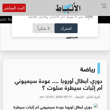
البث المباشر
أترغب في تفعيل الإشعارات؟
حتى لا تفوتك آخر الأحداث والأخبار العاجلة
المنطقة العسكرية الشرقية تحبط ت
اشترك
لا شكراً
حقل الريشة حين يتحول الغاز إلى فرص عمل
للأردنيين
رياضة
دوري أبطال أوروبا .... عودة سيميوني
أم إثبات سيطرة سلوت ؟
تاريخ النشر : الأربعاء - am 12:28 | 2025-09-17