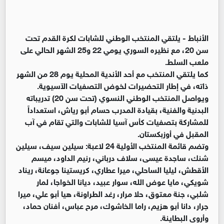
الأنباط -
يلتقي المنتخب الوطني للشابات لكرة القدم تحت
سن 20، مع نظيره السوري يومي 22 و25 الشهر الحالي على
ملعب السلط.
كما يلتقي المنتخب مع أحد الأندية المحلية يوم 28 من الشهر
ذاته، في إطار التحضيرات لخوض التصفيات الآسيوية.
ويواصل المنتخب الوطني النسوي (تحت سن 20) تدريباته
البدنية والفنية، بقيادة المدرب حسام أبو رياش، استعداداً
للمشاركة بتصفيات كأس آسيا للشابات والتي تقام في آب
المقبل في أوزبكستان.
وتضم قائمة المنتخب الأولية 24 لاعبة: سيلين سيف، سيلين
شنك، ساجدة عيسى، سلاف درباني، رنيم الداود، ميسم
الأقطش، ليليا الساحلي، ميرا عطاري، كريستينا جوعانة، ريناد
شويكي، مايا عوض الله، سوار عبيد، ديانا الخواجا، لمار
شلبي، جنة معتوق، حلا مرار، رغد الطراونة، هيا أبو علي، ميرا
جرار، دانا أبو هزيم، راما الخاشوك، مرح عباس، أفنان حماد،
وأروى البطاينة.