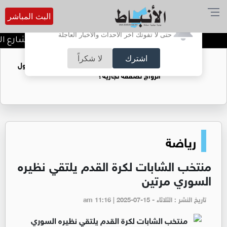
البث المباشر
أترغب في تفعيل الإشعارات؟
حتى لا تفوتك آخر الأحداث والأخبار العاجلة
توقيف شبكات دعارة في شارع الحم
اشترك
لا شكراً
فتيات يستغللنه لتحقيق مكاسب مادية.. هل تحول
الزواج لصفقة تجارية؟
رياضة
منتخب الشابات لكرة القدم يلتقي نظيره
السوري مرتين
تاريخ النشر : الثلاثاء - am 11:16 | 2025-07-15