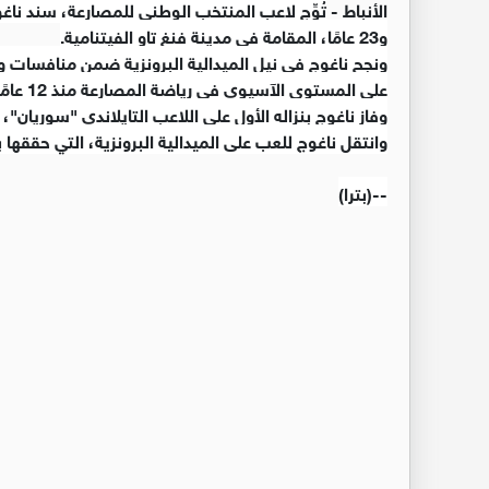
الأنباط -
و23 عامًا، المقامة في مدينة فنغ تاو الفيتنامية.
على المستوى الآسيوي في رياضة المصارعة منذ 12 عامًا.
وفاز ناغوج بنزاله الأول على اللاعب التايلاندي "سوريان"،
وانتقل ناغوج للعب على الميدالية البرونزية، التي حققها ب
--(بترا)