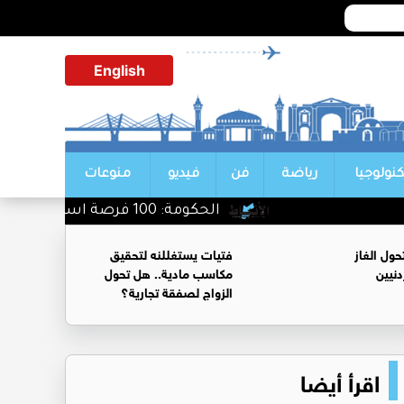
English
كنولوجيا
رياضة
فن
فيديو
منوعات
الحكومة: 100 فرصة استثمارية جديدة وتطوير 3 مشاريع كبرى مع القطاع الخاص
ول الغاز
فتيات يستغللنه لتحقيق
نيين
مكاسب مادية.. هل تحول
الزواج لصفقة تجارية؟
اقرأ أيضا