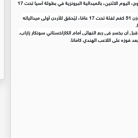
تُوِّج لاعب المنتخب الوطني للمصارعة، سند ناغوج، اليوم الاثنين، بالميدالية البرونزية في بطولة آسيا تحت 17
ونجح ناغوج في نيل الميدالية البرونزية ضمن منافسات وزن 51 كغم لفئة تحت 17 عامًا، ليُحقق للأردن أولى ميدالياته
 قبل أن يخسر في ربع النهائي أمام الكازاخستاني سونكار زاراب.
عد فوزه على اللاعب الهندي كامانا.