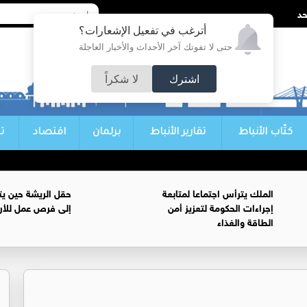
أترغب في تفعيل الإشعارات؟
حتى لا تفوتك آخر الأحداث والأخبار العاجلة
اشترك
لا شكراً
كتّاب الأنباط
تقارير الأنباط
برلمان
اقتصاد
ت
الملك يترأس اجتماعا لمتابعة
حقل الريشة حين يتح
إجراءات الحكومة لتعزيز أمن
إلى فرص عمل للأرد
الطاقة والغذاء