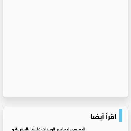
اقرأ أيضا
الدميسي لجماهير الوحدات :بلشنا بالمغرفة و