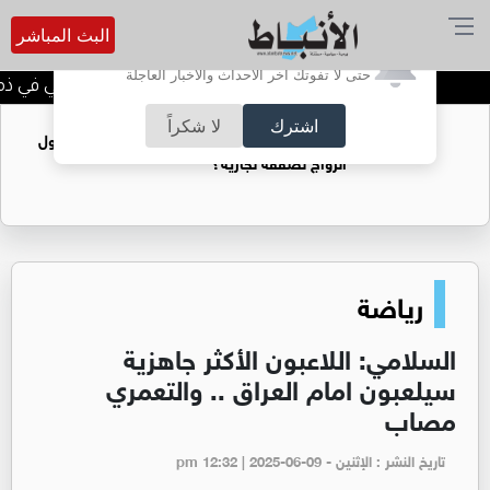
البث المباشر
أترغب في تفعيل الإشعارات؟
حتى لا تفوتك آخر الأحداث والأخبار العاجلة
الحاجة خالدة محمود الكرمي في ذمة 
اشترك
لا شكراً
فتيات يستغللنه لتحقيق مكاسب مادية.. هل تحول
الزواج لصفقة تجارية؟
رياضة
السلامي: اللاعبون الأكثر جاهزية
سيلعبون امام العراق .. والتعمري
مصاب
تاريخ النشر : الإثنين - pm 12:32 | 2025-06-09