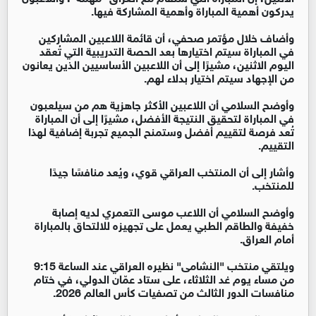
يدركون أهمية المباراة وأهمية المشاركة فيها.
وأضاف خلال مؤتمر صحفي، أن قائمة اللاعبين المشاركين
في المباراة سيتم اختيارها بعد الحصة التدريبية التي تُعقد
اليوم الاثنين، مشيرًا إلى أن اللاعبين الأساسيين الذين يعانون
من الإجهاد سيتم اختيار بدلاء لهم.
وأوضح السلامي أن اللاعبين الأكثر جاهزية هم من سيلعبون
في المباراة لتحقيق النتيجة الأفضل، مشيرًا إلى أن المباراة
تُعد فرصة لتقييم أفضل وستمنح الجميع تجربة إضافية لهذا
التقييم.
وأشار إلى أن المنتخب العراقي قوي، ويُعد منافسًا جيدًا
للمنتخب.
وأوضح السلامي أن اللاعب موسى التعمري لديه إصابة
خفيفة والطاقم الطبي يعمل على تجهيزه للالتحاق بالمباراة
أمام العراق.
ويلتقي منتخب "النشامى" نظيره العراقي عند الساعة 9:15
من مساء يوم غد الثلاثاء، على ستاد عمّان الدولي، في ختام
منافسات الدور الثالث من تصفيات كأس العالم 2026.