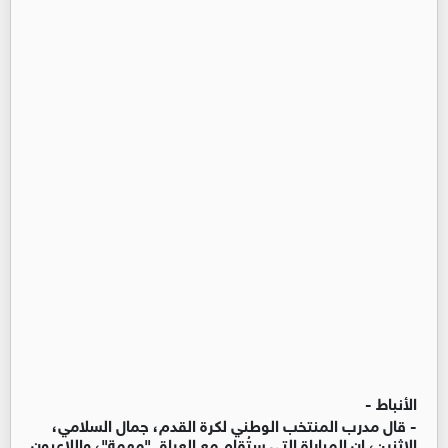
الأنباط -
- قال مدرب المنتخب الوطني لكرة القدم، جمال السلامي،
الاثنين، إن المباراة التي ستُقام مع العراق "مهمة"، واللاعبون