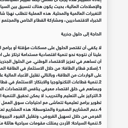
والإصلاحات المالية، بحيث يكون هناك تنسيق بين السياس
التغيرات العالمية والمحلية. هذه العملية تتطلب نهجًا ش
الخبراء الاقتصاديين، ومشاركة القطاع الخاص والمجتمع 
الحاجة إلى حلول جذرية
لا يكفي أن تقتصر الحلول على مسكنات مؤقتة أو برامج اق
علينا أن نتوجه نحو تنمية اقتصادية مستدامة ترتكز على ا
أن تساهم في تعزيز الاقتصاد الوطني. من الحلول الجذرية
1.إصلاح قطاع الطاقة: من خلال الاستثمار في الطاقة الم
على الواردات من الطاقة، وبالتالي تقليل الأعباء المالية عل
2.تنمية قطاعات التكنولوجيا والابتكار: الاستثمار في قطا
ويساهم في خلق اقتصاد معرفي ينافس الاقتصادات العا
3.التركيز على التعليم والتدريب: لا يمكن تحقيق التنمي
تطوير برامج تعليمية تتماشى مع احتياجات سوق العمل ا
4.دعم المشاريع الصغيرة والمتوسطة: هذه المشاريع تعتبر
الفرص من خلال تسهيل القروض، وتقليل القيود البيروقرا
5.تنمية السياحة: الأردن يمتلك مقومات سياحية هائلة مثل ا