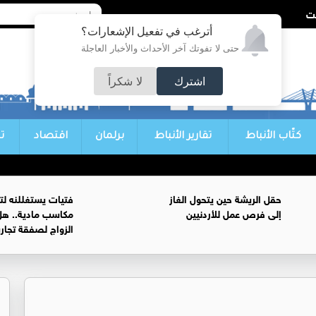
أترغب في تفعيل الإشعارات؟
حتى لا تفوتك آخر الأحداث والأخبار العاجلة
اشترك
لا شكراً
كتّاب الأنباط
تقارير الأنباط
برلمان
اقتصاد
ت
حقل الريشة حين يتحول الغاز
فتيات يستغللنه لت
إلى فرص عمل للأردنيين
مكاسب مادية.. هل
الزواج لصفقة تجار