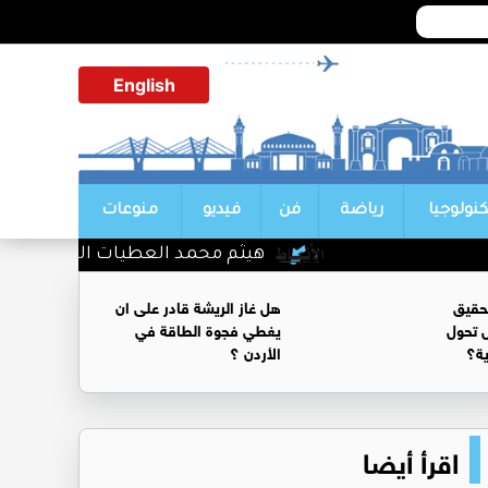
English
كنولوجيا
رياضة
فن
فيديو
منوعات
هيثم محمد العطيات الف مبروك التخر
حقيق
هل غاز الريشة قادر على ان
 تحول
يغطي فجوة الطاقة في
ية؟
الأردن ؟
اقرأ أيضا