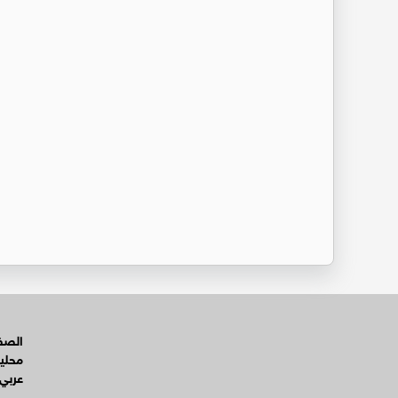
الصفح
محلي
عربي