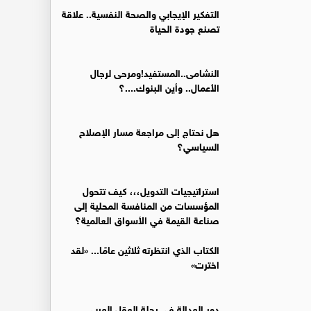
التفكير الإيجابي والصحة النفسية.. علاقة
تصنع جودة الحياة
النشامى..المستفيد!ومرحى لرجال
الأعمال.. وأين البنوك....؟
هل نحتاج إلى مراجعة مسار الإصلاح
السياسي؟
استراتيجيات التدويل،،، كيف تتحول
المؤسسات من المنافسة المحلية إلى
صناعة القيمة في الأسواق العالمية؟
الكتاب الذي انتظرته ثلاثين عامًا... «لقد
اخترت»
دور العدالة في رحلة العقل العربي