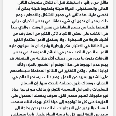
طائل من ورائها ، استيقظ قبل أن تشكل حضورك الثاني
الحالي والمستقبلي. الحياة مليئة بضغوط قليلة يمكن أن
تقضي علينا. هذه تأتي في جميع الأشكال والأحجام ، ومع
ذلك يمكن أن تكون أي شيء تمامًا. في بعض الأحيان ، يأتي
الضغط علينا من جميع النقاط في نفس الوقت ، والذي يبدأ
في التغلب على بعض الاشياء. تأتي الكثير من المخاوف من
أشياء خارجة عن السيطرة ، ولا يستحق الأمر استثمار الكثير
من الطاقة في الاعتبار. فكر بإيجابية وأدرك أن ما سيكون عليه
الأمر. بدلاً من التأكيد ، فكر في النتائج المتوقعة. في بعض
الأوقات يكون ما يدور في ذهنك أكثر فظاعة من الحقيقة. قد
يبدو عدم الهبوط في هذا الوضع أو الشعور بالحزن وكأنه
نهاية العالم ، ولكن التفكير في النتائج المحتملة سيساعدهم
على الشعور بمزيد من العقل. ومع ذلك ، يستمر العالم في
الدوران ، وهناك طرق مختلفة للبحث فيها. إن السماح
للسلبيات والعوامل المسببة للتوتر بإرهاقك هو نوعية حياة
غير مقبولة. تصبح مصدر قلق. سوف يدفعك الحصول على
العزيمة على كل ما تواجهه إلى حياة أكثر بهجة، لأنك سمحت
لنفسك بالتركيز على الايجابيات لذلك تذكر نحن بحاجة إلى
مزيد من الثقة لقهر كل ما ترميه الحياة علينا. ناديا مصطفى