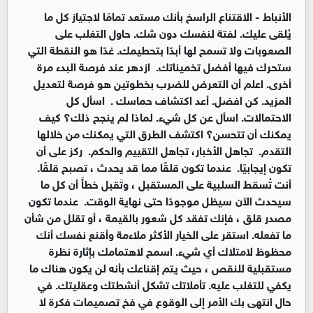
الأنباط -
الاقتناع الراسخ بأنك مستعد تمامًا لاجتياز كل ما
يُلقى عليك. لفتة لنفسك دون شك. حاول التغلب على
الصعوبات ولا تسمح لها أبدًا بتحطيمك. غدًا هو النقطة التي
ستحرك فيها أفضل تخميناتك. ازدهر عند فرصة البدء مرة
أخرى. اعلم أن التعرض للضرب بخطوتين هو فرصة لتعديل
المزيد. كن افضل. أعد اكتشاف حماسك . اسأل كل
الاحتمالات. اسأل عن كل شيء. لماذا لم ينجح ذلك؟ كيف
يمكنك أن تتحسن؟ اكتشف الطرق التي يمكنك من خلالها
التقدم. تجاهل الأخبار، تجاهل التقييم والحكم. ركز على أن
تكون إيجابيًا. عندما تكون قلقًا مما قد يحدث ، تصبح قلقًا.
أنت تُسقط السلبية على المستقبل ، وتَقبل خطأً أن كل ما
سيحدث الآن سيظل موجودًا حتى نهاية الوقت. عندما تكون
مصدر قلق ، فإنك تفقد كل شعور بالقيمة ، أو تقلل من شأن
ما تفعله. استقر على الخيار الأكثر ملاءمة وأقنع نفسك أنك
محظوظ لامتلاك أي شيء. اسمح لاهتمامك بإثارة نظرة
مستقبلية للنقص ، حيث يتم إقناعك بأنه لن يكون هناك ما
يكفي للتغلب عليه. تأملاتك تشكل أنشطتك وعقليتك. في
حال انتهى بك الأمر إلى الوقوع في فخ تصميمات فكرة لا