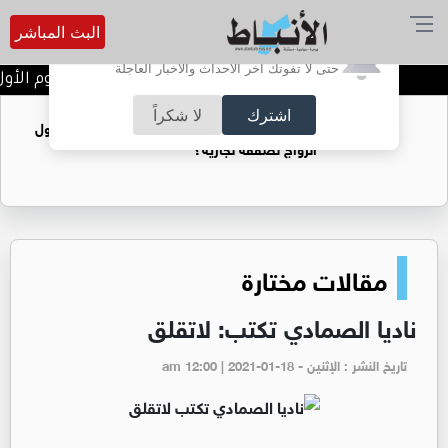
البث المباشر
أترغب في تفعيل الإشعارات؟
حتى لا تفوتك آخر الأحداث والأخبار العاجلة
تتويج الفرق الفائزة في اليوم الأول
اشترك
لا شكراً
فتيات يستغللنه لتحقيق مكاسب مادية.. هل تحول
الزواج لصفقة تجارية؟
مقالات مختارة
ناديا الصمادي تكتب: لاتقلق
تاريخ النشر : الإثنين - am 12:00 | 2021-01-18