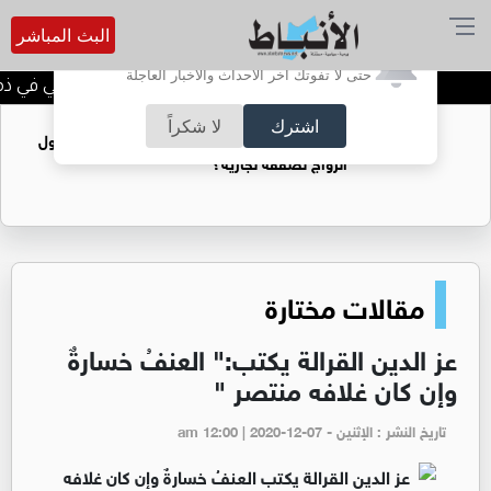
البث المباشر
أترغب في تفعيل الإشعارات؟
حتى لا تفوتك آخر الأحداث والأخبار العاجلة
الحاجة خالدة محمود الكرمي في ذمة 
اشترك
لا شكراً
فتيات يستغللنه لتحقيق مكاسب مادية.. هل تحول
الزواج لصفقة تجارية؟
مقالات مختارة
عز الدين القرالة يكتب:" العنفُ خسارةٌ
وإن كان غلافه منتصر "
تاريخ النشر : الإثنين - am 12:00 | 2020-12-07