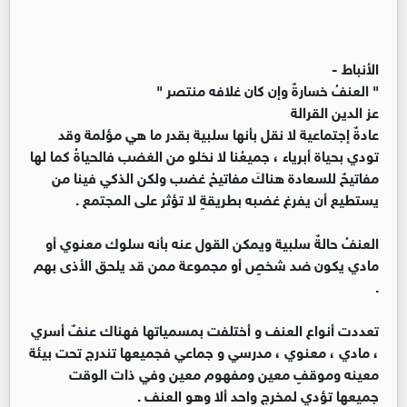
الأنباط -
" العنفُ خسارةٌ وإن كان غلافه منتصر "
عز الدين القرالة
عادةٌ إجتماعية لا نقل بأنها سلبية بقدر ما هي مؤلمة وقد
تودي بحياة أبرياء ، جميعُنا لا نخلو من الغضب فالحياةُ كما لها
مفاتيحٌ للسعادة هناكَ مفاتيحُ غضب ولكن الذكي فينا من
يستطيع أن يفرغ غضبه بطريقةٍ لا تؤثر على المجتمع .
العنفُ حالةٌ سلبية ويمكن القول عنه بأنه سلوك معنوي أو
مادي يكون ضد شخصٍ أو مجموعة ممن قد يلحق الأذى بهم
.
تعددت أنواع العنف و أختلفت بمسمياتها فهناك عنفٌ أسري
، مادي ، معنوي ، مدرسي و جماعي فجميعها تندرج تحت بيئة
معينه وموقفٍ معين ومفهوم معين وفي ذات الوقت
جميعها تؤدي لمخرج واحد ألا وهو العنف .