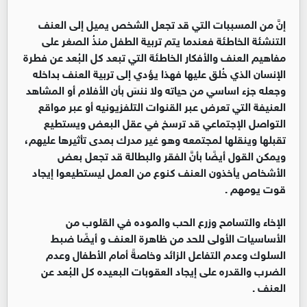
إنَّ من المسببات التي قد تجعل الشخص يميل إلى العنف
التنشئة الخاطئة فعندما يتم تربية الطفل منذُ الصغر على
مفاهيم العنف والأفكار الخاطئة التي تبعد كل البُعد عن فطرة
الإنسان الذي خُلق عليها فهذا يؤدي إلى تربية العنف بداخله
وجعله جزء اساسي من حياته ولا ننسَ بأن الأفلام أو المشاهد
العنيفة التي تعرض عبر القنوات التلفزيونيه أو عبر مواقع
التواصل الإجتماعي قد ترسخ في عقل البعض ويستطيع
تقبلها وينقلها لمجتمعه وهو غير مدرك بمدى تأثيرها عليهم،
ويمكن القول أيضًا بأنَّ الفقر والبطالة قد تجعل بعض
الأشخاص يأخذون العنف كنوع من العمل ليستطيعوا إيجاد
قوت يومهم .
الإخاء والتسامح وزرع الحب والموده في القلوب من
الأساسيات الأولى للحد من ظاهرة العنف و أيضًا ضبط
السلوك وعدم التفاعل الزائد وخاصةً أمام الأطفال وعدم
الضرب والقدره على إيجاد العقوبات البعيده كل البُعد عن
العنف .