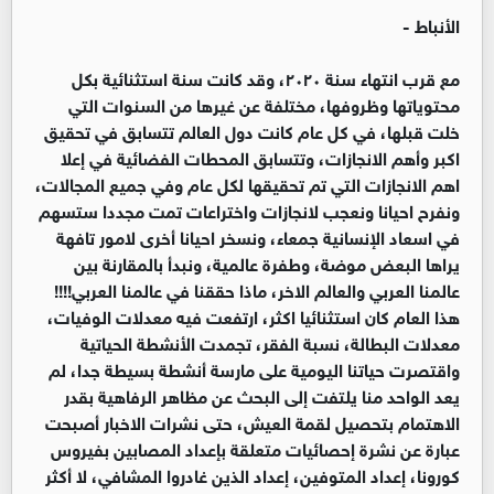
الأنباط -
مع قرب انتهاء سنة ٢٠٢٠، وقد كانت سنة استثنائية بكل
محتوياتها وظروفها، مختلفة عن غيرها من السنوات التي
خلت قبلها، في كل عام كانت دول العالم تتسابق في تحقيق
اكبر وأهم الانجازات، وتتسابق المحطات الفضائية في إعلا
اهم الانجازات التي تم تحقيقها لكل عام وفي جميع المجالات،
ونفرح احيانا ونعجب لانجازات واختراعات تمت مجددا ستسهم
في اسعاد الإنسانية جمعاء، ونسخر احيانا أخرى لامور تافهة
يراها البعض موضة، وطفرة عالمية، ونبدأ بالمقارنة بين
عالمنا العربي والعالم الاخر، ماذا حققنا في عالمنا العربي!!!!
هذا العام كان استثنائيا اكثر، ارتفعت فيه معدلات الوفيات،
معدلات البطالة، نسبة الفقر، تجمدت الأنشطة الحياتية
واقتصرت حياتنا اليومية على مارسة أنشطة بسيطة جدا، لم
يعد الواحد منا يلتفت إلى البحث عن مظاهر الرفاهية بقدر
الاهتمام بتحصيل لقمة العيش، حتى نشرات الاخبار أصبحت
عبارة عن نشرة إحصائيات متعلقة بإعداد المصابين بفيروس
كورونا، إعداد المتوفين، إعداد الذين غادروا المشافي، لا أكثر