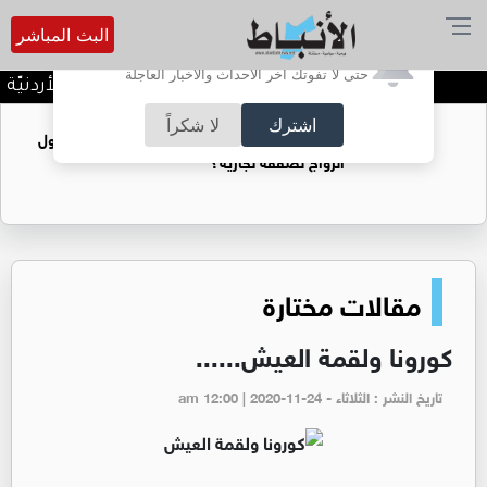
البث المباشر
أترغب في تفعيل الإشعارات؟
حتى لا تفوتك آخر الأحداث والأخبار العاجلة
كلّيّة الحقوق في الجامعة الأردنيّة تُواصل صنا
اشترك
لا شكراً
فتيات يستغللنه لتحقيق مكاسب مادية.. هل تحول
الزواج لصفقة تجارية؟
مقالات مختارة
كورونا ولقمة العيش......
تاريخ النشر : الثلاثاء - am 12:00 | 2020-11-24