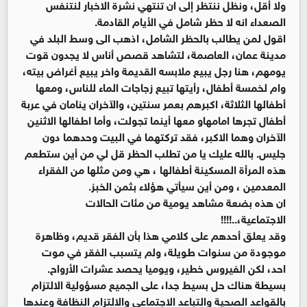
ولا أقل، ونظل ننتظر إلى ان تنتهي نشرة الاخبار لنتنفس
الصعداء انه لا حظر شامل في الأيام القادمة.
اقول لمن يطالب بالحظر الشامل، اذهب الى وسط البلد في
مدينة عمان، العاصمة، لتشاهد قصص أناس لا يجدون قوت
يومهم، هنا رجل يبيع ملابسه القديمة واخر يبيع أغراض بيته،
وام لخمسة أطفال، رأيتها تبيع زجاجات الماء للناس، ومعها
أطفالها الثلاثة، اكبرهم بعمر سنتين، والآخران ينامان في عربة
أطفال تجرها امامهاو معها أينما تجولت، وأما اطفالها الاثنين
الآخران وهما الاكبر، فقد تركتهما في البيت وحدهما دون
جليس. بالله عليك يا من تطلب الحظر قل لي من أين ستطعم
هذه المرأة المسكينة أطفالها ، هي ومن مثلها من الفقراء
المعدمين ، ومن أين سيأتي هؤلاء بثمن الخبز.
ان هذه بضعة مشاهد يومية من مئات الحالات
الاجتماعية،..!!!!
وقد يعلق أحدهم على كلامي هذا بأن الفقر قديم، وظاهرة
موجودة من سنوات طويلة، ولم يتسبب الفقر في موت
احد، لكن الفيروس خطير، ويوميا يحصد عشرات الأرواح.
بسيطة هناك حل بسيط جدا، على الجميع مسؤولية الالتزام
بالقواعد الصحية والتباعد الاجتماعي والالتزام النظافة وعندها