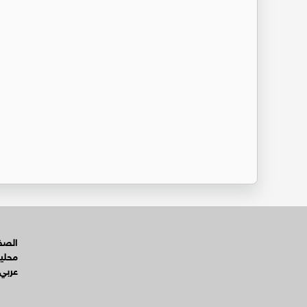
الصفح
محلي
عربي