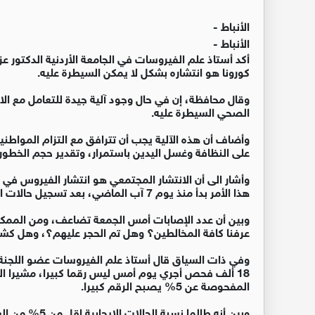
الأنباط -
الأنباط -
أكد أستاذ علم الفيروسات في الجامعة الأردنية الدكتور 
كورونا هو انتشاره بشكل لا يمكن السيطرة عليه.
وقال محافظة، إن في حال وجود آلية جيدة للتعامل مع الان
الصحي السيطرة عليه.
وأضاف أن هذه الآلية يجب أن تترافق مع التزام المواطنين
على النظافة وغسل اليدين باستمرار، وتقدير حجم الخطور
وأشار الى أن الانتشار المجتمعي هو انتشار الفيروس في
هذا الأمر بدأ منذ يوم 7 آب الماضي، بعد تسجيل حالات الإصابة في الحدود.
وبين أن عدد الإصابات أمس الجمعة تضاعف، ومن الممكن
عرفنا كافة المخالطين؟ وهل تم الحجر عليهم؟، وهل كشف
18 ألف فحص أجري يوم أمس ليس رقما كبيرا، مشيرا الى 
المفحوصة عن 5% يصبح الرقم كبيرا.
وبين أنه طالما نسبة الحالات الايجابية اقل من 5% من العينات المفحوصة هي نسبة مقبولة.