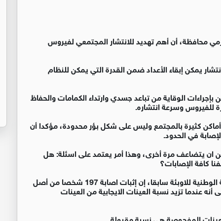
عزمي محافظة، أن أهم تهديد للانتشار المجتمعي لفيروس
تشار يمكن إبقاء الأعداد ضمن القدرة التي يمكن للنظام
 بإجراءات الوقاية من تباعد جسدي وارتداء الكمامات والحفاظ
ة للفيروس وسرعة انتشاره.
 أماكن كثيرة بالمجتمع وليس على شكل بؤر محدودة، مؤكدا أن
 ان يتضاعف مرة أخرى، وهذا أمر يعتمد على اسئلة: هل
نا كافة الإصابات؟
وفي ذات السياق قال أستاذ علم الفيروسات عضو اللجنة الوطنية للاوبئة سابقا، إن إثبات اصابة 197 شخصا من أصل
أنه عندما تزيد نسبة العينات الايجابية من العينات