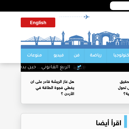
English
كنولوجيا
رياضة
فن
فيديو
منوعات
الربع القانوني... حين يدفع المواطن ك
حقيق
هل غاز الريشة قادر على ان
 تحول
يغطي فجوة الطاقة في
ية؟
الأردن ؟
اقرأ أيضا