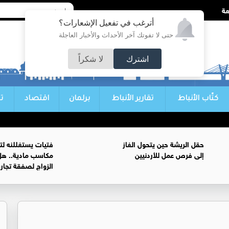
أترغب في تفعيل الإشعارات؟
حتى لا تفوتك آخر الأحداث والأخبار العاجلة
اشترك
لا شكراً
كتّاب الأنباط
تقارير الأنباط
برلمان
اقتصاد
ت
حقل الريشة حين يتحول الغاز
فتيات يستغللنه لت
إلى فرص عمل للأردنيين
مكاسب مادية.. هل
الزواج لصفقة تجار