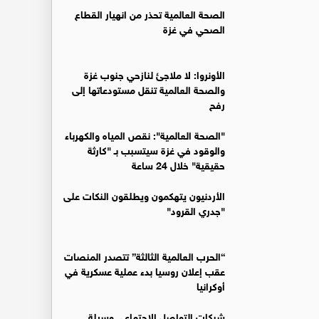
الصحة العالمية تحذر من انهيار القطاع
الصحي في غزة
الأونروا: لا ملاجئ لنازحي جنوب غزة
والصحة العالمية تنقل مستودعاتها إلى
رفح
"الصحة العالمية": نقص المياه والكهرباء
والوقود في غزة سيتسبب بـ "كارثة
حقيقية" خلال 24 ساعة
الأردنيون يتهكمون ويطلقون النكات على
"جدري القرود"
“الحرب العالمية الثالثة” تتصدر المنصات
عقب إعلان روسيا بدء عملية عسكرية في
أوكرانيا
شبكات التواصل الاجتماعي وسيلة