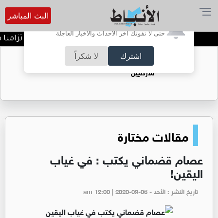
البث المباشر
أترغب في تفعيل الإشعارات؟
حتى لا تفوتك آخر الأحداث والأخبار العاجلة
خطة أمنية ومرورية شاملة تزامنا مع 
اشترك
لا شكراً
حقل الريشة حين يتحول الغاز إلى فرص عمل
للأردنيين
مقالات مختارة
عصام قضماني يكتب : في غياب
اليقين!
تاريخ النشر : الأحد - am 12:00 | 2020-09-06