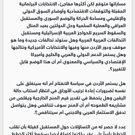
مساراتها متوقع لكن أكثرها مفاجئ، الانتخابات البرلمانية
المقبلة والتوقعات الاقتصادية وأوضاع السوق الدولي
والإقليمي ومساحة الحركة والوضع السوري والمستقبل
العراقي والعملية السلمية وحل الدولتين بعيد المنال
والسقوط السريع للحواجز العربية الإسرائيلية ومستقبل
التحالفات العربية العربية وهل ستولد تحالفات جديدة وما هو
موقف ودور الأردن منها وفيها والانتخابات الأميركية ونتائجها
وهل يستمر الدعم الدولي والعربي والخليج وأميركا
الإقتصادي والسياسي والمعنوي أم أن هذا الوضع قابل
للتغيير؟.
هل يستمر الأردن في سياسة الانفتاح أم أنه سينغلق على
نفسه لضرورات إعادة ترتيب الأوراق في انتظار استتاب حالة
اليقين وهل يتحفظ في تقدير قيم المنح الخارجية ويقلص من
مشاريعه الطموحه أم أن المنح سوف تتناقص وهل يتواصل
تدفق الاستثمار العربي والاجنبي أم سيتناقص؟.
عدد لا حصر له من التساؤلات حول المستقبل كفيلة بأن تقلب
الخطط رأساً على عقب،لكنها كفيلة أيضا بسقوط أكثر الخطط