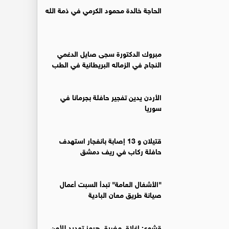
الحاجة خالدة محمود الكرمي في ذمة الله
مبروك الدكتورة سجى صايل الدغمي
النجاح في الزماله البريطانية في الطب
الأردن يدين تفجير حافلة بجرمانا في
سوريا
قتيلان و 13 إصابة بانفجار استهدف
حافلة ركاب في ريف دمشق
"الأشغال العامة" تبدأ السبت أعمال
صيانة طريق معان البادية
قشوع: إغلاق مضيق هرمز تهديد للأمن