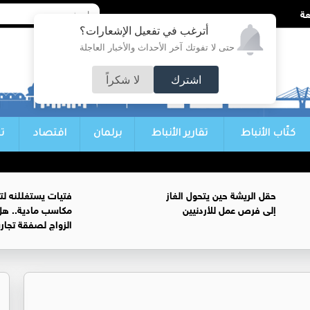
أترغب في تفعيل الإشعارات؟
حتى لا تفوتك آخر الأحداث والأخبار العاجلة
اشترك
لا شكراً
كتّاب الأنباط
تقارير الأنباط
برلمان
اقتصاد
ت
حقل الريشة حين يتحول الغاز
فتيات يستغللنه لت
إلى فرص عمل للأردنيين
مكاسب مادية.. هل
الزواج لصفقة تجار