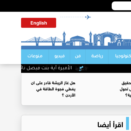
English
كنولوجيا
رياضة
فن
فيديو
منوعات
الأميرة آية بنت فيصل نائباً لرئيس اتح
حقيق
هل غاز الريشة قادر على ان
 تحول
يغطي فجوة الطاقة في
ية؟
الأردن ؟
اقرأ أيضا