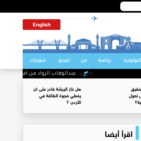
English
كنولوجيا
رياضة
فن
فيديو
منوعات
عبدالوهاب الرواد من اقوى الرؤساء ال
حقيق
هل غاز الريشة قادر على ان
 تحول
يغطي فجوة الطاقة في
ية؟
الأردن ؟
اقرأ أيضا