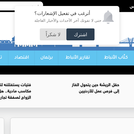
أترغب في تفعيل الإشعارات؟
حتى لا تفوتك آخر الأحداث والأخبار العاجلة
اشترك
لا شكراً
كتّاب الأنباط
تقارير الأنباط
برلمان
اقتصاد
ت
حقل الريشة حين يتحول الغاز
فتيات يستغللنه لت
إلى فرص عمل للأردنيين
مكاسب مادية.. هل
الزواج لصفقة تجار