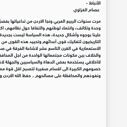
الأنباط -
عصام الغزاوي
مرت سنوات الربيع العربي ونجا الاردن من تداعياتها بفضل
وحدة وتكاتف، وانتماء لوطنهم والتفافا حول نظامهم، اك
علينا بوجوه وأشكال جديدة، هذه السياسة ليست بجديد
التاريخيون لتفكيك قوى أعدائهم وتحييد هذه القوى من خل
الاستعمارية في القرن التاسع عشر لاشاعة الفرقة في 
والخلاف بين مكونات مجتمعاتها الواحدة من اجل المحا
لااخلاقي يستخدمه بعض الدهاة والسياسي
ي
ن والجهلة لا
خصومهم الكبيرة الى اقسام صغيرة لتصبح اقل قوة مما
ونفوذهم والمحافظة على مصالحهم .. حفظ الله الاردن 