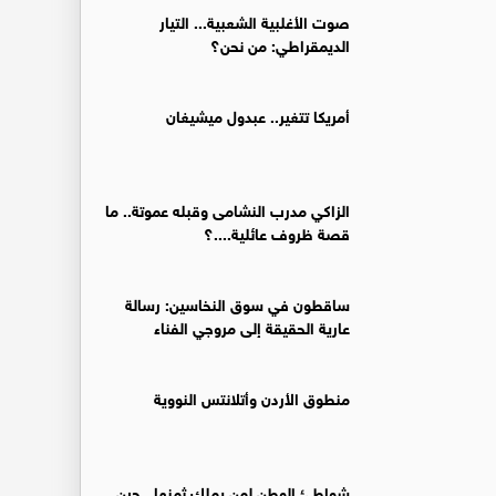
صوت الأغلبية الشعبية... التيار
الديمقراطي: من نحن؟
أمريكا تتغير.. عبدول ميشيغان
الزاكي مدرب النشامى وقبله عموتة.. ما
قصة ظروف عائلية....؟
ساقطون في سوق النخاسين: رسالة
عارية الحقيقة إلى مروجي الفناء
منطوق الأردن وأتلانتس النووية
شواطئ الوطن لمن يملك ثمنها.. حين