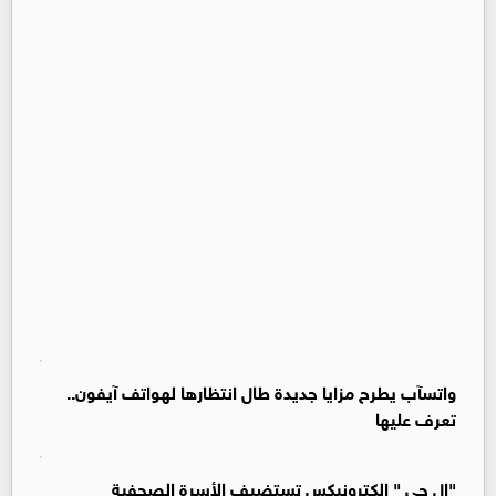
واتسآب يطرح مزايا جديدة طال انتظارها لهواتف آيفون..
تعرف عليها
"إل جي " إلكترونيكس تستضيف الأسرة الصحفية