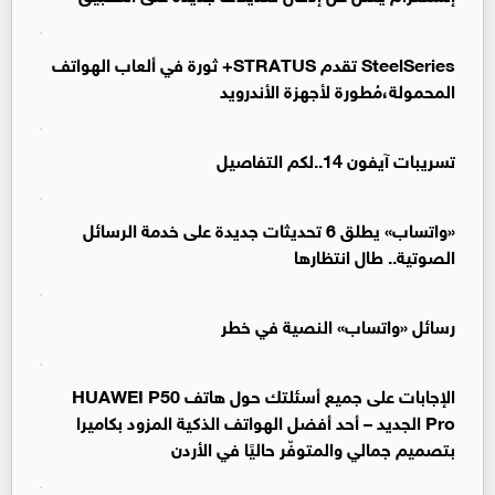
SteelSeries تقدم STRATUS+ ثورة في ألعاب الهواتف
المحمولة،مُطورة لأجهزة الأندرويد
تسريبات آيفون 14..لكم التفاصيل
«واتساب» يطلق 6 تحديثات جديدة على خدمة الرسائل
الصوتية.. طال انتظارها
رسائل «واتساب» النصية في خطر
الإجابات على جميع أسئلتك حول هاتف HUAWEI P50
Pro الجديد – أحد أفضل الهواتف الذكية المزود بكاميرا
بتصميم جمالي والمتوفّر حاليًا في الأردن