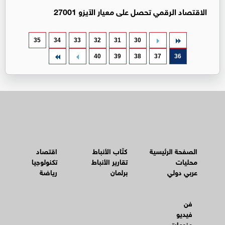
الاقتصاد الرقمي تحصل على معيار الآيزو 27001
35
34
33
32
31
30
40
39
38
37
36
الصفحة الرئيسية
كتّاب الأنباط
اقتصاد
محليات
تقارير الأنباط
تكنولوجيا
عربي دولي
برلمان
رياضة
فن
فيديو
منوعات