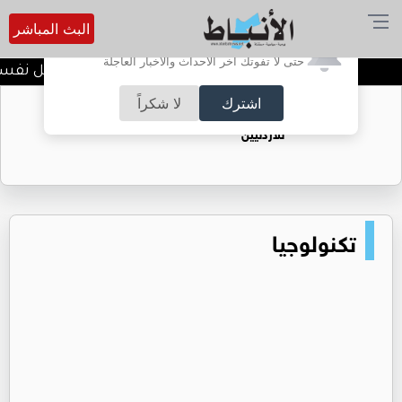
البث المباشر
أترغب في تفعيل الإشعارات؟
حتى لا تفوتك آخر الأحداث والأخبار العاجلة
الضحك وقت الأزمات.. خلل نفسي أ
اشترك
لا شكراً
حقل الريشة حين يتحول الغاز إلى فرص عمل
للأردنيين
تكنولوجيا