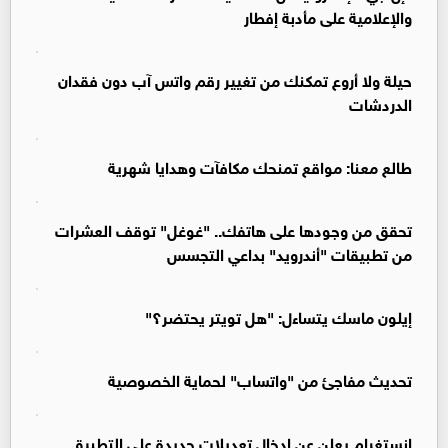
والإعلامية على مأدبة إفطار
حيلة ولا أروع تمكنك من تغيير رقم واتس آب دون فقدان
الدردشات
طالع معنا: مواقع تمنحك مكافآت وهدايا شهرية
تحقق من وجودها على هاتفك.. "غوغل" توقف العشرات
من تطبيقات "أندرويد" بداعي التجسس
إيلون ماسك يتساءل: "هل تويتر يحتضر؟"
تحديث مفاجئ من "واتساب" لحماية الخصوصية
إنستغرام يعلن عن إدخال تعديلات جديدة على التطبيق