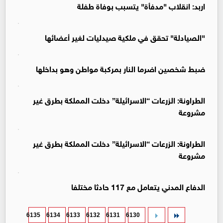
اربد: انقلاب "مدفأة" يتسبب بوفاة طفلة
"الصيادلة" تحقق في ملكية صيدليات لغير أعضائها
ضبط شخصين اضرما النار بمركبة مواطن وهو بداخلها
الطراونة: الزرعات “الاسرائيلة” دخلت المملكة بطرق غير
مشروعة
الطراونة: الزرعات “الاسرائيلة” دخلت المملكة بطرق غير
مشروعة
الدفاع المدني يتعامل مع 117 حادثا مختلفا
6135
6134
6133
6132
6131
6130