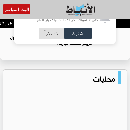
البث المباشر
أترغب في تفعيل الإشعارات؟
حتى لا تفوتك آخر الأحداث والأخبار العاجلة
إربد تستعد لانطلاق معرض وكرنفال ا
اشترك
لا شكراً
فتيات يستغللنه لتحقيق مكاسب مادية.. هل تحول
الزواج لصفقة تجارية؟
محليات