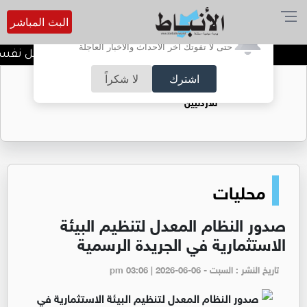
البث المباشر
أترغب في تفعيل الإشعارات؟
حتى لا تفوتك آخر الأحداث والأخبار العاجلة
الضحك وقت الأزمات.. خلل نفسي أم
اشترك
لا شكراً
حقل الريشة حين يتحول الغاز إلى فرص عمل
للأردنيين
محليات
صدور النظام المعدل لتنظيم البيئة
الاستثمارية في الجريدة الرسمية
تاريخ النشر : السبت - pm 03:06 | 2026-06-06