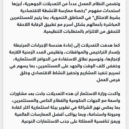
وتضمن النظام المعدل عدداً من التعديلات الجوهرية، أبرزها
استحداث مفهوم "رخصة ممارسة الأنشطة الاقتصادية
بشرط الامتثال" في المناطق التنموية، بما يتيح للمستثمرين
المباشرة بأعمالهم بشكل أسرع مع تطبيق الرقابة اللاحقة
للتحقق من الالتزام بالمتطلبات التنظيمية.
كما هدفت التعديلات إلى إعادة هندسة الإجراءات المرتبطة
بإصدار التراخيص والموافقات، وتقليص المدد الزمنية اللازمة
لإنجازها، وتوسيع نطاق الاستفادة من الحوافز الاستثمارية،
وخفض كلف الوقت والجهد على المستثمرين، بما يسهم في
تسريع تنفيذ المشاريع وتحفيز النشاط الاقتصادي وخلق
فرص العمل.
وأكدت وزارة الاستثمار أن هذه التعديلات جاءت بعد مشاورات
واسعة مع الجهات الحكومية والقطاع الخاص والمستثمرين،
بما يعكس نهج الشراكة في تطوير بيئة استثمارية أكثر كفاءة
ومرونة واستدامة، وبما يواكب أفضل الممارسات العالمية
ويعزز تنافسية المملكة على جذب الاستثمارات النوعية.