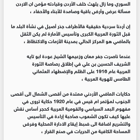
السوري وما زال يلهث خلف الأردن وقيادته مؤمن ان الاردن
مسألة عرض وأرض باقية وصامدة للأبناء والأحفاد ،
إن أردنا سردية حقيقية فالأطراف جذر أصيل في نشأة البلد ما
قبل الثورة العربية الكبرى وتأسيس الأمارة لم يكن الثقل
بالماضي هو المركز الحالي بمدينة الأزمات والاكتظاظ ،
عندما ناصرت جفر معان وزعيمها الشيخ عودة ابو تايه
الشريف الحسين بن علي في إطلاق رصاصة الثورة
العربية عام 1916 على الظلم والإضطهاد العثماني
الطامس للهوية العربية ،
حكايات الماضي الأردني ممتدة من أقصى الشمال الى أقصى
الجنوب لمؤتمر ام قيس في عام 1920 حكاية تروى في
مفهوم البعد السياسي والقومية العربية كحجر أساس نقش
عليها كيف تكون الشعوب صاحبة إرادة في التأسيس
والتشريع اضافة الى ضبط إيقاع الادارة المحلية وفرض
المساحة الكافية من الحريات في صنع القرار ،