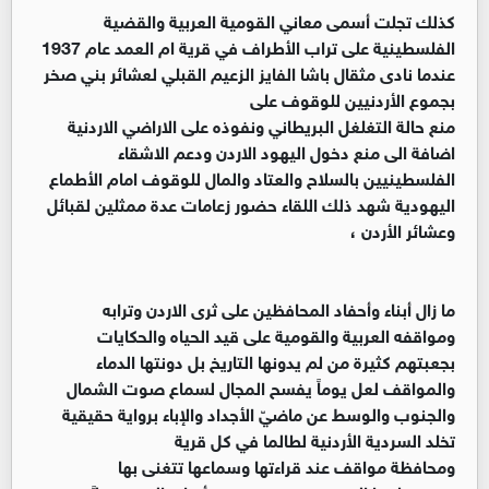
كذلك تجلت أسمى معاني القومية العربية والقضية
الفلسطينية على تراب الأطراف في قرية ام العمد عام 1937
عندما نادى مثقال باشا الفايز الزعيم القبلي لعشائر بني صخر
بجموع الأردنيين للوقوف على
منع حالة التغلغل البريطاني ونفوذه على الاراضي الاردنية
اضافة الى منع دخول اليهود الاردن ودعم الاشقاء
الفلسطينيين بالسلاح والعتاد والمال للوقوف امام الأطماع
اليهودية شهد ذلك اللقاء حضور زعامات عدة ممثلين لقبائل
وعشائر الأردن ،
ما زال أبناء وأحفاد المحافظين على ثرى الاردن وترابه
ومواقفه العربية والقومية على قيد الحياه والحكايات
بجعبتهم كثيرة من لم يدونها التاريخ بل دونتها الدماء
والمواقف لعل يوماً يفسح المجال لسماع صوت الشمال
والجنوب والوسط عن ماضيّ الأجداد والإباء برواية حقيقية
تخلد السردية الأردنية لطالما في كل قرية
ومحافظة مواقف عند قراءتها وسماعها تتغنى بها