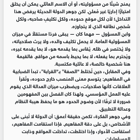
يمنح شيئًا من مسؤوليته، أو أن الاسم العائلي يمكن أن يخلق
امتيازًا إداريًا غير مُعلن. لكن جوهر الدولة الحديثة يرفض هذا
التداخل؛ لأن لكل موقعٍ حدوده، ولكل تكليفٍ صاحبه، ولكل
شخصٍ نطاقه الذي لا يتجاوزه.
وابن المسؤول — مهما كان — يبقى فردًا مستقلاً في ميزان
المسؤولية العامة. لا يحمل تكليف والده، ولا يرث صلاحياته،
ولا يُختصر في ظله. يُقاس بما يقدمه هو، لا بما يقدمه غيره،
ويُحترم بما يفعله، لا بما يحيط باسمه من مواقع. فالقيمة
هنا شخصية خالصة، لا عائلية مكتسبة.
وفي المقابل، حين تُختلط "الصفة” بـ"القرابة”، تبدأ الضبابية
في المفاهيم: يتوسع معنى المنصب خارج حدوده، وتُقرأ
العلاقات كأنها صلاحيات، ويضطرب ميزان العدالة الذي يقوم
عليه العمل المؤسسي. ولهذا كان الفصل بين المفهومين
ضرورة لا ترفًا؛ لأن وضوح الحدود هو ما يحفظ هيبة النظام
وعدالة التطبيق.
وفي جوهر الفكرة، تكمن حقيقة أعمق: أن الدولة لا تُبنى على
الأشخاص، بل على دقة المفاهيم. فإذا استقامت المفاهيم،
استقامت الأدوار، وإذا اختلطت، تداخلت المواقع وذابت
المسؤوليات.