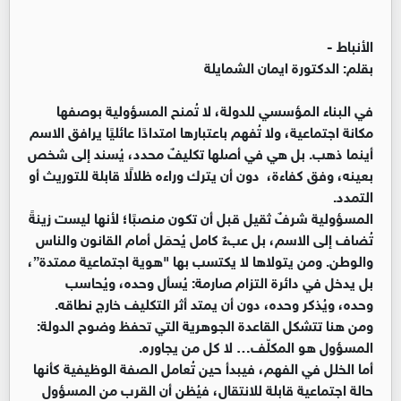
الأنباط -
بقلم: الدكتورة ايمان الشمايلة
في البناء المؤسسي للدولة، لا تُمنح المسؤولية بوصفها
مكانة اجتماعية، ولا تُفهم باعتبارها امتدادًا عائليًا يرافق الاسم
أينما ذهب. بل هي في أصلها تكليفٌ محدد، يُسند إلى شخص
بعينه، وفق كفاءة، دون أن يترك وراءه ظلالًا قابلة للتوريث أو
التمدد.
المسؤولية شرفٌ ثقيل قبل أن تكون منصبًا؛ لأنها ليست زينةً
تُضاف إلى الاسم، بل عبءٌ كامل يُحمَل أمام القانون والناس
والوطن. ومن يتولاها لا يكتسب بها "هوية اجتماعية ممتدة”،
بل يدخل في دائرة التزام صارمة: يُسأل وحده، ويُحاسب
وحده، ويُذكر وحده، دون أن يمتد أثر التكليف خارج نطاقه.
ومن هنا تتشكل القاعدة الجوهرية التي تحفظ وضوح الدولة:
المسؤول هو المكلّف… لا كل من يجاوره.
أما الخلل في الفهم، فيبدأ حين تُعامل الصفة الوظيفية كأنها
حالة اجتماعية قابلة للانتقال، فيُظن أن القرب من المسؤول