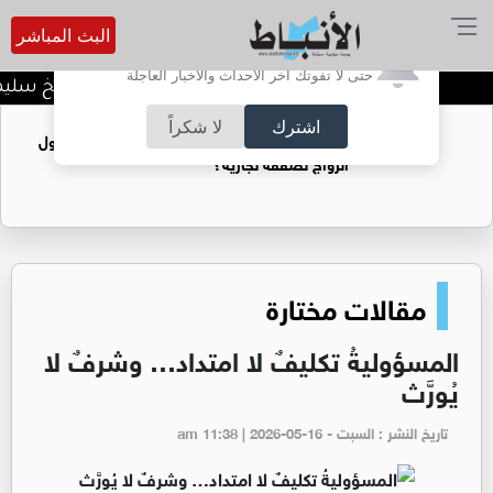
البث المباشر
أترغب في تفعيل الإشعارات؟
حتى لا تفوتك آخر الأحداث والأخبار العاجلة
د. منذر جرادات يهنىء الشيخ سليما
اشترك
لا شكراً
فتيات يستغللنه لتحقيق مكاسب مادية.. هل تحول
الزواج لصفقة تجارية؟
مقالات مختارة
المسؤوليةُ تكليفٌ لا امتداد… وشرفٌ لا
يُورَّث
تاريخ النشر : السبت - am 11:38 | 2026-05-16