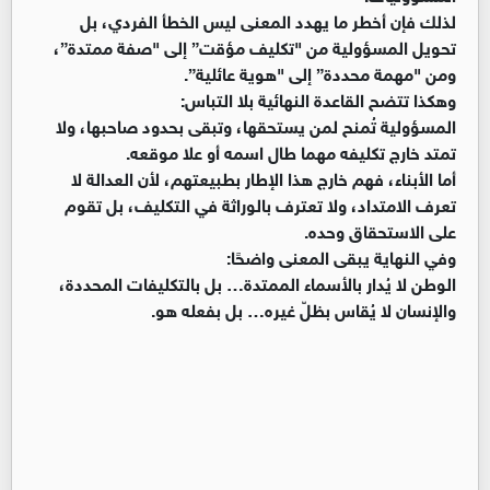
لذلك فإن أخطر ما يهدد المعنى ليس الخطأ الفردي، بل
تحويل المسؤولية من "تكليف مؤقت” إلى "صفة ممتدة”،
ومن "مهمة محددة” إلى "هوية عائلية”.
وهكذا تتضح القاعدة النهائية بلا التباس:
المسؤولية تُمنح لمن يستحقها، وتبقى بحدود صاحبها، ولا
تمتد خارج تكليفه مهما طال اسمه أو علا موقعه.
أما الأبناء، فهم خارج هذا الإطار بطبيعتهم، لأن العدالة لا
تعرف الامتداد، ولا تعترف بالوراثة في التكليف، بل تقوم
على الاستحقاق وحده.
وفي النهاية يبقى المعنى واضحًا:
الوطن لا يُدار بالأسماء الممتدة… بل بالتكليفات المحددة،
والإنسان لا يُقاس بظلّ غيره… بل بفعله هو.