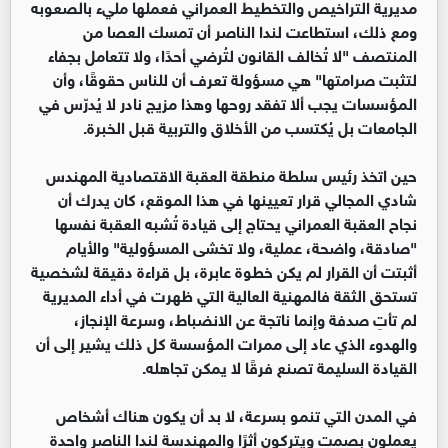
مديرية التراخيص والتخطيط العمراني فعملها مليء بالصعوبه
ومع ذلك، استطاعت لندا الناصر أن تمسك العصا من
المنتصف "لا تُخالف القانون لتُرضي أحدًا، ولا تتعامل بجفاء
لتثبت صرامتها" هي مسؤولة تعرف أن للناس حقوقًا، وأن
المؤسسات يجب ألا تفقد روحها وهذا مزيج نادر لا يُدرّس في
الجامعات بل يُكتسب من الأخلاق والتربية قبل الخبرة.
حين اتخذ رئيس سلطة منطقة العقبة الاقتصادية المهندس
شادي المجالي قرار تعيينها في هذا الموقع، كان يدرك أن
نجاح العقبة العمراني يحتاج إلى قيادة تُشبه العقبة نفسها
"صادقة، واضحة، عملية، ولا تخشى المسؤولية" والأيام
أثبتت أن القرار لم يكن خطوة عابرة، بل قراءة دقيقة لشخصية
تستحق الثقة فالمهنية العالية التي ظهرت في أداء المديرية
لم تأتِ صدفة وإنما ناتجة عن الانضباط، وسرعة الإنجاز،
والهدوء الذي عاد إلى ممرات المؤسسة كل ذلك يشير إلى أن
القيادة السليمة تصنع فرقًا لا يمكن تجاهله.
في المدن التي تنمو بسرعة، لا بد أن يكون هناك أشخاص
يعملون بصمت ويتركون أثرًا والمهندسة لندا الناصر واحدة