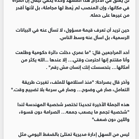
في مكانها، وإن المنصب لم يُعطَ لها مجاملة، بل لأنها أقدر
من غيرها على حمله.
حين تريد أن تعرف قيمة مسؤول، لا تسأل عنه في البيانات
الرسمية، بل اسأل عنه وسط الناس.
أحد المراجعين قال: "ما عمري دخلت دائرة حكومية وطلعت
وأنا مقتنع إنها احترمت وقتي… إلا عندها ...الله يكثر من
أمثالها… بتحسسك إنك إنسان مش رقم" .
وآخر قال بصراحة: "منذ استلامها للملف، تغيرت طريقة
التعامل، صار في وضوح… وصار في سرعة بلا تضييع وقت."
هذه الجملة الأخيرة تحديدًا تختصر شخصية المهندسة لندا
"شخصية تجمع ما يصعب جمعه… الصرامة دون قسوة،
واللين دون ضعف"
ليس من السهل إدارة مديرية تمتلئ بالضغط اليومي مثل