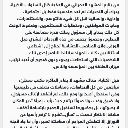
من يتابع المشهد العمراني في العقبة خلال السنوات الأخيرة،
يدرك أن التحديات لم تعد هندسية فقط بل اجتماعية،
وإدارية، وإنسانية قبل كل شيء فالتوسع، والاستثمارات،
وحاجات المواطنين، ومتطلبات المستثمرين، وضغوط الوقت
كل ذلك يحتاج إلى مسؤول يملك قدرة مضاعفة على
التنظيم، وحضورًا يخفف من حدّة الازدحام البشري قبل
الورقي ولأن المناصب الحسّاسة تحتاج إلى أشخاص
استثنائيين، كانت المهندسة لندا الناصر إحدى تلك
الشخصيات التي استطاعت بهدوء ودون ضجيج أن تُعيد ترتيب
ميزان العلاقة بين المؤسسة والناس.
قبل الكتابة، هناك مشهد لا يغادر الذاكرة مكتب ممتلئ،
مراجعين من كل الاتجاهات، ومعاملات تختلف في طبيعتها
وفي استعجال أصحابها ومع ذلك، لم أشاهد ارتباك مسؤول،
ولا ضيق وقت، ولا صوتًا يرتفع حيث رأيت إمرأة تُدير المكان
لا بصوتها، بل بحضورها تستقبل الجميع بابتسامة تُخفف
مشقة الانتظار تنصت ... تسأل...تشرح لا ترفع رأسها عن
الأوراق إلا لتطمئن المراجع أن معاملته تسير، وأن ما جاء لأجله
لن يُعلق في الأدراج هذا المشهد وحده يكفي ليُقال إن المرأة