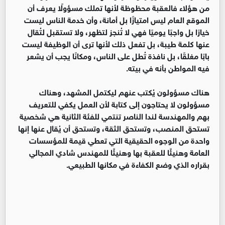
من هؤلاء فالعقبة محظوظة لأنها تملك مسؤولًا يعرف أن
الموقع العام ليس امتيازًا بل أمانة، وأن خدمة الناس ليست
خيارًا بل واجبًا يوميًا فهي لا تُنجز لتظهر، ولا تستقبل لتُقال
عنها كلمة طيبة، بل تفعل ذلك لأنها ترى أن الوظيفة ليست
بابًا مغلقًا، بل نافذة تُطل على الناس، ومكانًا يجب أن يشعر
فيه المواطن بأنه في بيته.
هناك مسؤولون يُكتب عنهم ليكتمل المشهد، وهناك
مسؤولون لا يحتاجون إلى كتابة لأن العمل يكفي للتعريف
بهم والمهندسة لندا الناصر تنتمي للفئة الثانية هي شخصية
تستحق المنصب، وتستحق الثقة، وتستحق أن يُقال عنها إنها
واحدة من الوجوه الحقيقية التي تعطي قيمة للمؤسسات
العامة وهنيئًا للعقبة بها وهنيئًا للمهندس شادي المجالي
بقراره الذي وضع الكفاءة في مكانها الطبيعي.