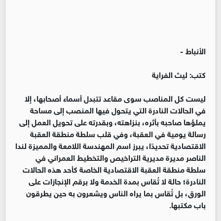
الأنباط -
كتب: ليث الفراية
ليست كل المناصب سوى مقاعد تتبدل أسماء أصحابها، إلا
في الحالات النادرة التي يتحول فيها المنصب إلى مساحة
يملؤها صاحبه بأثره، بنزاهته، وبقدرته على تحويل العمل إلى
رسالة يومية في العقبة، وفي قلب سلطة منطقة العقبة
الاقتصادية تحديدًا، يبرز اسم المهندسة اللامعة والمميزة لندا
الناصر مديرة مديرية التراخيص والتخطيط العمراني في
سلطة منطقة العقبة الاقتصادية الخاصة كأحد هذه الحالات
النادرة؛ حالة لا تُقاس بمدة الخدمة ولا برقم الإنجازات على
الورق، بل تُقاس بما يراه الناس ويشعرون به حين يطرقون
باب مكتبها.