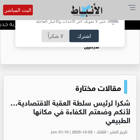
البث المباشر
أترغب في تفعيل الإشعارات؟
حتى لا تفوتك آخر الأحداث والأخبار العاجلة
الحكومة: 100 فرصة استثمارية جديدة وتطوير 3 مشاريع كبرى مع القطاع الخاص
اشترك
لا شكراً
حقل الريشة حين يتحول الغاز إلى فرص عمل
للأردنيين
مقالات مختارة
شكرا لرئيس سلطة العقبة الاقتصادية…
لأنكم وضعتم الكفاءة في مكانها
الطبيعي
تاريخ النشر : الثلاثاء - pm 01:10 | 2025-12-02