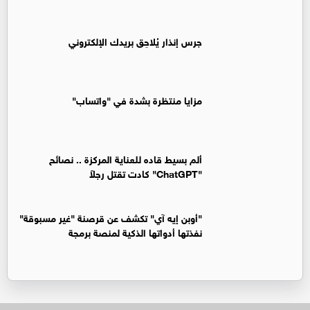
جرس إنذار يُلاحِق بريدك الإلكتروني
مزايا منتظرة بشدة في "واتساب"
ألم بسيط قاده للعناية المركزة .. نصائح
"ChatGPT" كادت تقتل رجلاً
"أوبن إيه آي" تكشف عن قرصنة "غير مسبوقة"
نفذتها أدواتها الذكية لمنصة برمجة