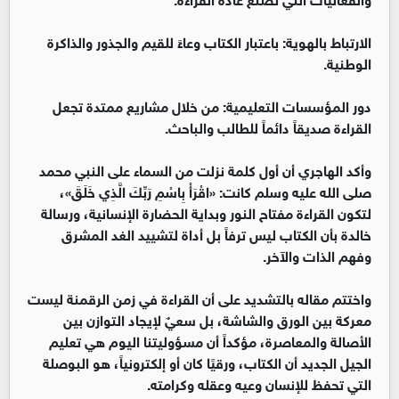
‏الارتباط بالهوية: باعتبار الكتاب وعاءً للقيم والجذور والذاكرة
الوطنية.
‏دور المؤسسات التعليمية: من خلال مشاريع ممتدة تجعل
القراءة صديقاً دائماً للطالب والباحث.
‏وأكد الهاجري أن أول كلمة نزلت من السماء على النبي محمد
صلى الله عليه وسلم كانت: «اقْرَأْ بِاسْمِ رَبِّكَ الَّذِي خَلَقَ»،
لتكون القراءة مفتاح النور وبداية الحضارة الإنسانية، ورسالة
خالدة بأن الكتاب ليس ترفاً بل أداة لتشييد الغد المشرق
وفهم الذات والآخر.
‏واختتم مقاله بالتشديد على أن القراءة في زمن الرقمنة ليست
معركة بين الورق والشاشة، بل سعيٌ لإيجاد التوازن بين
الأصالة والمعاصرة، مؤكداً أن مسؤوليتنا اليوم هي تعليم
الجيل الجديد أن الكتاب، ورقيًا كان أو إلكترونياً، هو البوصلة
التي تحفظ للإنسان وعيه وعقله وكرامته.