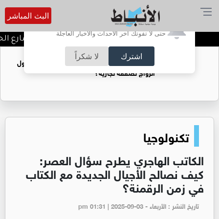
البث المباشر
أترغب في تفعيل الإشعارات؟
حتى لا تفوتك آخر الأحداث والأخبار العاجلة
توقيف شبكات دعارة في شارع الحمر
اشترك
لا شكراً
فتيات يستغللنه لتحقيق مكاسب مادية.. هل تحول
الزواج لصفقة تجارية؟
تكنولوجيا
‏الكاتب الهاجري يطرح سؤال العصر:
كيف نصالح الأجيال الجديدة مع الكتاب
في زمن الرقمنة؟
تاريخ النشر : الأربعاء - pm 01:31 | 2025-09-03