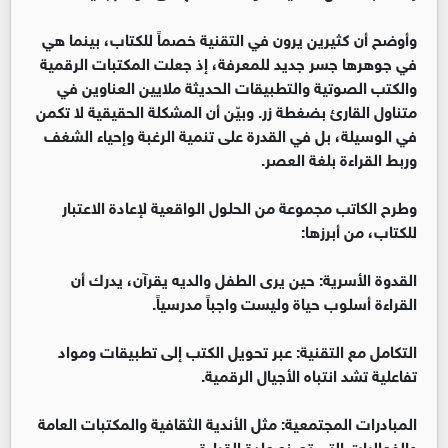
‏وأوضح أن كثيرين يرون في التقنية خصماً للكتاب، بينما هي
في جوهرها جسر جديد للمعرفة، إذ جعلت المكتبات الرقمية
والكتب الصوتية والتطبيقات الحديثة ملايين العناوين في
متناول القارئ بضغطة زر. وبيّن أن المشكلة الحقيقية لا تكمن
في الوسيلة، بل في القدرة على تنمية الرغبة وإحياء الشغف
وربط القراءة بلغة العصر.
‏وطرح الكاتب مجموعة من الحلول الواقعية لإعادة الاعتبار
للكتاب، من أبرزها:
‏القدوة الأسرية: حين يرى الطفل والديه يقرآن، يدرك أن
القراءة أسلوب حياة وليست واجباً مدرسياً.
‏التكامل مع التقنية: عبر تحويل الكتب إلى تطبيقات ومواد
تفاعلية تشد انتباه الأجيال الرقمية.
‏المبادرات المجتمعية: مثل الأندية الثقافية والمكتبات العامة
والفعاليات التي تصنع عادة القراءة.