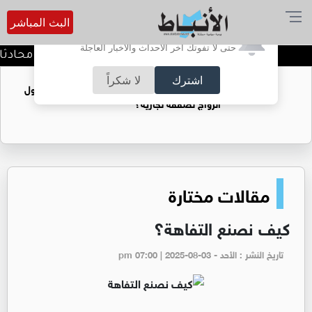
البث المباشر
أترغب في تفعيل الإشعارات؟
حتى لا تفوتك آخر الأحداث والأخبار العاجلة
كيف تحافظ على خصوصية محادثاتك م
اشترك
لا شكراً
فتيات يستغللنه لتحقيق مكاسب مادية.. هل تحول
الزواج لصفقة تجارية؟
مقالات مختارة
كيف نصنع التفاهة؟
تاريخ النشر : الأحد - pm 07:00 | 2025-08-03