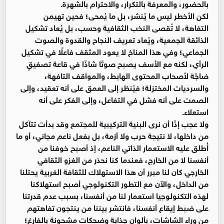
بالحضور، والمعرفة بالتكرار، والاحترام بالشهرة.
لكن الأخطر ليس ما يُنشر، بل ما يُمحى؛ فحين تهيمن
التفاهة، لا تُقصى النخب الثقافية وحسب، بل يُعاد تشكيل
الذائقة الجمعية، ويُعاد تعريف النجاح والقدوة والصوت
الجماعي؛ وفي هذا المناخ لا يعود المثقف فاعلًا في تشكيل
الرأي، لكنه مع الأسف يصبح صوتًا شاذًا في قاعة تصفيقٍ
ضاجّة لأصحاب المحتوى الهابط، والمواقف التافهة،
والسرديات المختزلة؛ فيُنظر إلى العمق على أنه تعقيد، وإلى
الصمت على أنه فشل في التفاعل، وإلى الفكر على أنه
استعلاء.
ولا عجب إذًا أن نرى البنية التركيبية للمجتمع وقد بدأت تتآكل
من داخلها، لا نتيجة حرب ولا أزمة، بل بفعل ناعم مجاني، أو ما
أُطلق عليه الاستعمار الذاتي الناعم، إذ أصبح خوفنا من
أنفسنا لا من الخارج، فعندما كنا نحذر من الغزو الثقافي
الخارجي كان لنا مبرر أن هذا الاستهلاك للثقافة الغربية يحتلنا
من الداخل، والآن مع التطور التكنولوجي أصبح استهلاكنا
لهذه التكنولوجيا استعمار لنا من أنفسنا، بسبب عدم قدرتنا
على ضبط إيقاع أنفسنا، فانتشر بيننا من ينتجون تفاهتهم
من وراء الشاشات، بألوان جذابة وضحكات مشحونة بالفارغ؛