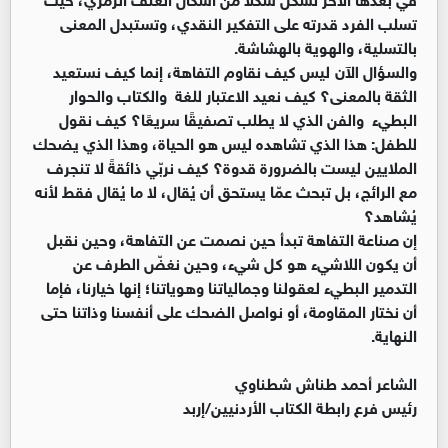
تسلب الفرد قدرته على التفكير النقدي، وتستبدل المعنى
بالتسلية، والهوية بالهشاشة.
والسؤال الآن ليس كيف نقاوم التفاهة، إنما كيف نستعيد
الثقة بالمعنى؟ كيف نعيد الاعتبار للغة والكتاب والحوار
البطيء والفن الذي لا يطلب تصفيقًا سريعًا؟ كيف نقول
للطفل: هذا الذي تشاهده ليس هو الحياة، وهذا الذي يضحك
الملايين ليست بالضرورة قدوة؟ كيف نربّي ذائقةً لا تنجرف
مع الرائج، بل تبحث عمّا يستحق أن يُقال، لا ما يُقال فقط لأنه
يُشاهد؟
إن صناعة التفاهة تبدأ حين نصمت عن التفاهة، وحين نقبل
أن يكون اللاشيء هو كل شيء، وحين نغضّ الطرف عن
التدمير البطيء لعقولنا وجمالياتنا وهوياتنا؛ إنها خيارنا، فإما
أن نختار المقاومة، أو نواصل الضحك على أنفسنا وذاتنا حتى
النهاية.
الشاعر أحمد طناش شطناوي
رئيس فرع رابطة الكتاب الأردنيين/إربد