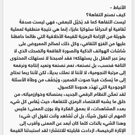
الأنباط -
كيف نصنع التفاهة؟
ليست التفاهة كما قد يُخيَّل للبعض، فهي ليست صدفةً
ثقافية أو انحرافًا سلوكيًا عابرًا، إنما هي نتيجة منطقية لعملية
طويلة من الإزاحة الرمزية للقيمة الأخلاقية التي طالما حافظنا
عليها من الغزو الثقافي، وكل ذلك لصالح المعروض على
شاشات الهواتف الذكية والصورة الفاقعة والضحك الذي لا
يمرّ عبر العقل بل يستهلكه؛ فقد أصبحنا لا نستهلك المحتوى
التافه فحسب، بل نصنعه، نعم نصنعه ونعيد إنتاجه ونرفعه
إلى مرتبة النجومية، لا لأننا لا نملك بديلاً، لكن لأننا ربما نحتاج
إلى ما يُسكِت فينا صوت الضمير، ويُخفّف من وطأة الأسئلة
الوجودية التي تهدّد هدوءنا الكسول.
لقد تمكّن النظام الرقمي الجديد، بمنصاته وخوارزمياته، من
خلق ما يشبه الاقتصاد الرمزي للتفاهة، حيث يُقاس كل شيء
بعدد المشاهدات، لا بعمق الفكرة ولا بوزن المعنى؛ فليس
المهم أن تقول شيئًا، بل أن تُشاهَد وأنت تقول أي شيء؛
وهذا الشيء بالذات كلما كان أبعد عن المعنى وأقرب إلى
الإثارة الرخيصة، ازدادت قابليته للانتشار؛ لقد استبدلنا القيمة