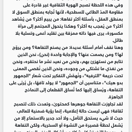
وفي هذه اللحظة تصبح الهوية الثقافية غير قادرة على
مقاومة المدّ الطاغي للسطحية، لأنها تُجابه بمنطق السوق لا
بمنطق العقل، بأسئلة أكثر تفاهة: من يبيع أكثر؟ من يُشاهد
أكثر؟ من يُعجب به أكثر؟ وهكذا يتحول المجتمع إلى مرآة
مكسورة، يرى فيها ذاته ممزقة بين تقليد أعمى وتسلية بلا
طائل.
وهنا نقف أمام أسئلة عديدة: من يصنع التفاهة؟ ومن يروّج
لها؟ ومن يصمت عنها؟ والإجابة واحدة (نحن)، نحن الذين
نتابع من نستهزئ بهم، ونحن من نعيد نشر ما نحتقره، ونحن
من نغذي ما نشتكي من وجوده، ونحن الذين نُقصي المعنى
تحت ذريعة "الترفيه"، ونُهمّش التفكير تحت شعار "الجمهور
بدو هيك"، متناسين أن "الجمهور" لا يولد تافهًا، بل يُربّى على
التفاهة، ويُساق إليها كما تُساق القطعان إلى النماذج
الجاهزة.
لقد تجاوزت التفاهة جوهرها كمحتوىً، وتعدت ذلك لتصبح
ثقافة؛ فهي ليست حالة إعلامية، إنما رؤية ضمنية للعالم،
حيث لا شيء يستحق التأمل، ولا أحد جدير بالاستماع إلا من
يُشعل لحظةً قصيرة من النشوة أو السخرية، ولكن التفاهة
في بعدها الآخر تشكل شكلا من أشكال العنف الرمزي، حيث