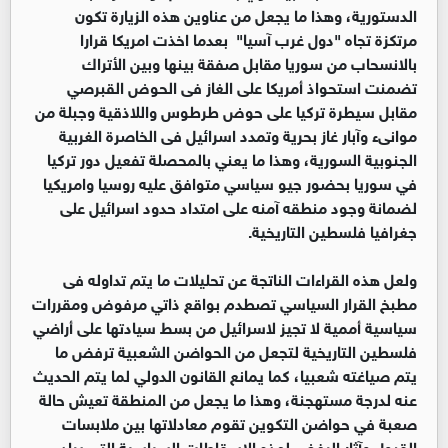
الدستورية، وهذا ما يجعل من عناوين هذه الزيارة تكون
مرتكزة تجاه "دول غرب آسيا" بعدما اخذت امريكا قرارا
بالانسحاب من سوريا مقابل صفقة بينها وبين الأتراك
تضمنت استحواذ أمريكا على الغاز فى الحوض القبرصي
مقابل سيطرة تركيا على حوض طرطوس واللاذقية وجبلة من
موانىء وآبار غاز بحرية وتمدد اسرائيل فى الخاصرة الغربية
الجنوبية السورية، وهذا ما يعني بالمحصلة تفعيل دور تركيا
في سوريا بحضور جيو سياسي متوافق عليه روسيا وامريكيا
لضمانة وجود منطقه آمنه على امتداد حدود اسرائيل على
جغرافيا فلسطين التاريخية.
ولعل هذه القراءات الناتجة عن تحليلات ما يتم تداوله فى
مطبخ القرار السياسي تصطدم بواقع ذاتي مرفوض ومقررات
سياسية أممية لا تجيز لاسرائيل من بسط سيادتها على أراضي
فلسطين التاريخية لتجعل من الحواضن الشعبية ترفض ما
يتم صياغته شعبيا، كما يمانع القانون الدولي لما يتم الحديث
عنه لدرجة مستهجنة، وهذا ما يجعل من المنطقة تعيش حالة
صعبة في حواضن التكوين تقوم معادلاتها بين ملابسات
القبول وآثار الرفض لهذه الاسقاطات السياسية التى يراد