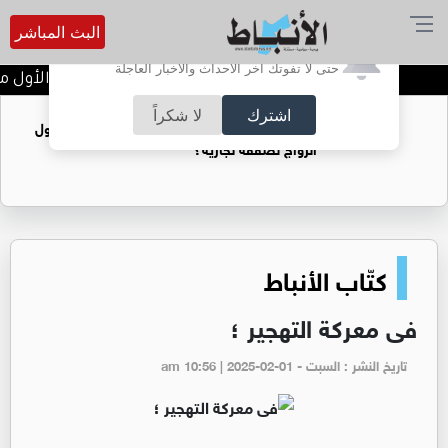
البث المباشر
أترغب في تفعيل الإشعارات؟
حتى لا تفوتك آخر الأحداث والأخبار العاجلة
تتويج الفرق الفائزة في اليوم الأول من 
اشترك
لا شكراً
فتيات يستغللنه لتحقيق مكاسب مادية.. هل تحول
الزواج لصفقة تجارية؟
كتّاب الأنباط
فى معركة التهجير ؛
تاريخ النشر : السبت - am 10:56 | 2025-02-01