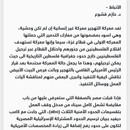
الأنباط -
د. حازم قشوع
تعد معركة التهجير معركة غير إنسانية إن لم تكن وحشية،
وهي اسوء بمضمونها من معارك التدمير التي حملتها
المعركه الاولى في قطاع غزة، سيما وإنها معركة تستهدف
اقتلاع الفلسطينين من جذورهم واحتلال القطاع عبر ترحيل
الفلسطينيين خارج حدود جغرافية فلسطين التاريخية الى حيث
يمكن ترحيلهم، وهذا ما يجعل حالة المعركة محتدمة بعد قرار
الرئيس الأمريكي القاضي بالتهجير وباتت فرص البيت الأبيض
تناقش كيفية التنفيذ وانبرى البعض منهم لمناقشة آليات
العمل ووسائل التنفيذ.
فإذا قبلت مصر بالصفقة التي ستعرض عليها من باب
مقايضة تشمل كامل سيناء من مدخل وقف العمل
بتقسيمات الحدود الأمنية الثلاث (abc)، التي جاءت مع كامب
ديفيد ببيان ترسيم الحدود المشتركة الإسرائيلية المصرية
لتكون على حدود رفح إضافة الى زيادة المخصصات الأمريكية