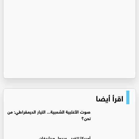
اقرأ أيضا
صوت الأغلبية الشعبية... التيار الديمقراطي: من
نحن؟
أمريكا تتغير.. عبدول ميشيغان