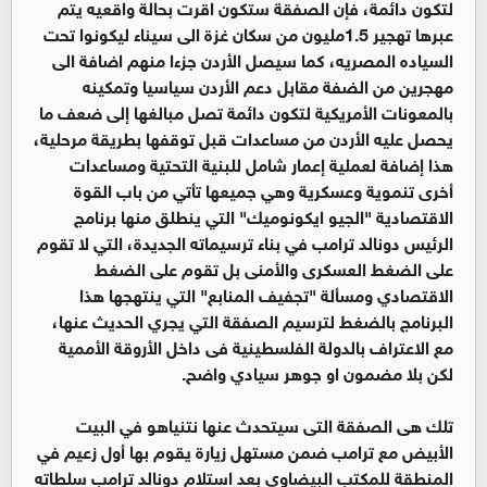
لتكون دائمة، فإن الصفقة ستكون اقرت بحالة واقعيه يتم
عبرها تهجير 1.5مليون من سكان غزة الى سيناء ليكونوا تحت
السياده المصريه، كما سيصل الأردن جزءا منهم اضافة الى
مهجرين من الضفة مقابل دعم الأردن سياسيا وتمكينه
بالمعونات الأمريكية لتكون دائمة تصل مبالغها إلى ضعف ما
يحصل عليه الأردن من مساعدات قبل توقفها بطريقة مرحلية،
هذا إضافة لعملية إعمار شامل للبنية التحتية ومساعدات
أخرى تنموية وعسكرية وهي جميعها تأتي من باب القوة
الاقتصادية "الجيو ايكونوميك" التي ينطلق منها برنامج
الرئيس دونالد ترامب في بناء ترسيماته الجديدة، التي لا تقوم
على الضغط العسكرى والأمنى بل تقوم على الضغط
الاقتصادي ومسألة "تجفيف المنابع" التي ينتهجها هذا
البرنامج بالضغط لترسيم الصفقة التي يجري الحديث عنها،
مع الاعتراف بالدولة الفلسطينية فى داخل الأروقة الأممية
لكن بلا مضمون او جوهر سيادي واضح.
تلك هى الصفقة التى سيتحدث عنها نتنياهو في البيت
الأبيض مع ترامب ضمن مستهل زيارة يقوم بها أول زعيم في
المنطقة للمكتب البيضاوي بعد استلام دونالد ترامب سلطاته