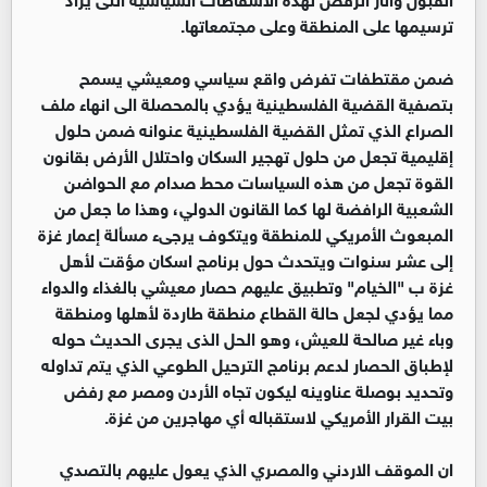
ترسيمها على المنطقة وعلى مجتمعاتها.
ضمن مقتطفات تفرض واقع سياسي ومعيشي يسمح
بتصفية القضية الفلسطينية يؤدي بالمحصلة الى انهاء ملف
الصراع الذي تمثل القضية الفلسطينية عنوانه ضمن حلول
إقليمية تجعل من حلول تهجير السكان واحتلال الأرض بقانون
القوة تجعل من هذه السياسات محط صدام مع الحواضن
الشعبية الرافضة لها كما القانون الدولي، وهذا ما جعل من
المبعوث الأمريكي للمنطقة ويتكوف يرجىء مسألة إعمار غزة
إلى عشر سنوات ويتحدث حول برنامج اسكان مؤقت لأهل
غزة ب "الخيام" وتطبيق عليهم حصار معيشي بالغذاء والدواء
مما يؤدي لجعل حالة القطاع منطقة طاردة لأهلها ومنطقة
وباء غير صالحة للعيش، وهو الحل الذى يجرى الحديث حوله
لإطباق الحصار لدعم برنامج الترحيل الطوعي الذي يتم تداوله
وتحديد بوصلة عناوينه ليكون تجاه الأردن ومصر مع رفض
بيت القرار الأمريكي لاستقباله أي مهاجرين من غزة.
ان الموقف الاردني والمصري الذي يعول عليهم بالتصدي