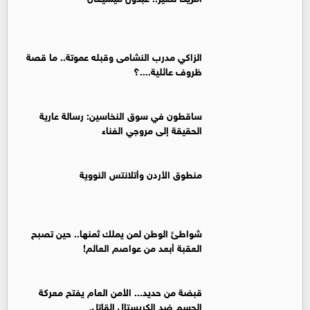
الزاكي مدرب النشامى وقبله عموتة.. ما قصة
ظروف عائلية....؟
ساقطون في سوق النخاسين: رسالة عارية
الحقيقة إلى مروجي الفناء
منطوق الأردن وأتلانتس النووية
شواطئ الوطن لمن يملك ثمنها.. حين تصبح
العقبة أبعد من عواصم العالم!
قبضة من حديد... الأمن العام يفتح معركة
الحسم ضد الكريستال القاتل.