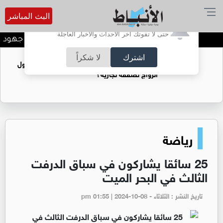
البث المباشر
أترغب في تفعيل الإشعارات؟
حتى لا تفوتك آخر الأحداث والأخبار العاجلة
رئيس "النواب": نقف خلف جهود المل
اشترك
لا شكراً
فتيات يستغللنه لتحقيق مكاسب مادية.. هل تحول
الزواج لصفقة تجارية؟
رياضة
25 سائقا يشاركون في سباق الدرفت
الثالث في البحر الميت
تاريخ النشر : الثلاثاء - pm 01:55 | 2024-10-08