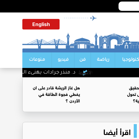
English
كنولوجيا
رياضة
فن
فيديو
منوعات
د. منذر جرادات يهنىء الشيخ سليمان ج
حقيق
هل غاز الريشة قادر على ان
 تحول
يغطي فجوة الطاقة في
ية؟
الأردن ؟
اقرأ أيضا