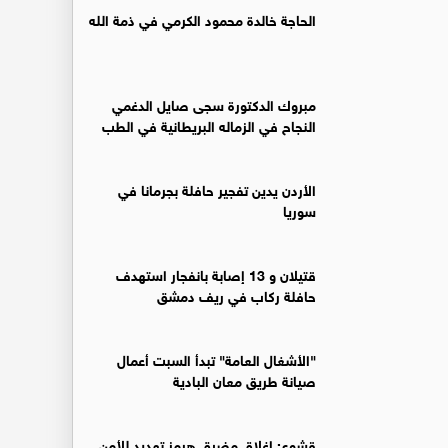
الحاجة خالدة محمود الكرمي في ذمة الله
مبروك الدكتورة سجى صايل الدغمي
النجاح في الزماله البريطانية في الطب
الأردن يدين تفجير حافلة بجرمانا في
سوريا
قتيلان و 13 إصابة بانفجار استهدف
حافلة ركاب في ريف دمشق
"الأشغال العامة" تبدأ السبت أعمال
صيانة طريق معان البادية
قشوع: إغلاق مضيق هرمز تهديد للأمن