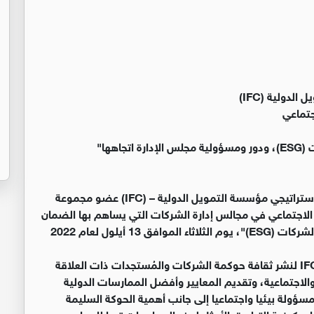
جتماعي
هها"
عمل بيت الحوكمة الأردني (JIoD) بالتعاون مع شريكه الاستراتيجي مؤسسة التمويل الدولية – (IFC) عضو مجموعة
 الاجتماعي في مجالس إدارة الشركات التي يساهم بها الضمان
بعنوان "معايير الممارسات البيئية والاجتماعية وحوكمة الشركات (ESG)"، يوم الثلاثاء الموافق 13 أيلول لعام 2022
يسعى بيت الحوكمة الأردني ومؤسسة التمويل الدولية IFC لنشر ثقافة حوكمة الشركات والمُستجدات ذات العلاقة
الاجتماعية، وتقديم المعايير وأفضل الممارسات الدولية
ؤولة بيئيا واجتماعيا إلى جانب أهمية الحوكة السليمة
 كيفية التطبيق الأمثل لهذه الممارسات تبعا للمعاير