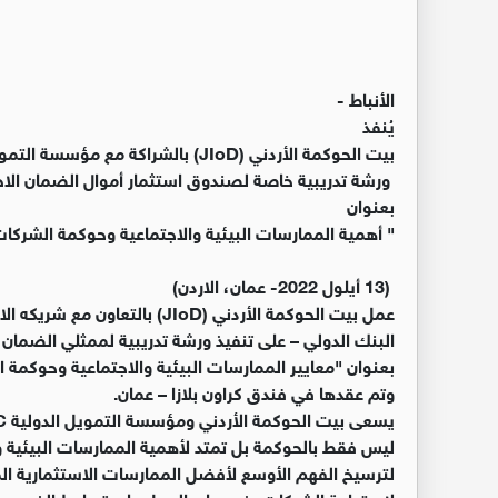
الأنباط -
يُنفذ
بيت الحوكمة الأردني (JIoD) بالشراكة مع مؤسسة التمويل الدولية (IFC)
ورشة تدريبية خاصة لصندوق استثمار أموال الضمان الا
بعنوان
" أهمية الممارسات البيئية والاجتماعية وحوكمة الشركات (ESG)، ودور ومسؤولية مجلس الإدارة اتجا
(13 أيلول 2022- عمان، الاردن)
البنك الدولي – على تنفيذ ورشة تدريبية لممثلي الضمان
وتم عقدها في فندق كراون بلازا – عمان.
ليس فقط بالحوكمة بل تمتد لأهمية الممارسات البيئية و
لترسيخ الفهم الأوسع لأفضل الممارسات الاستثمارية المس
لاستدامة الشركات ونموها. والعمل على تسليط الضوء على