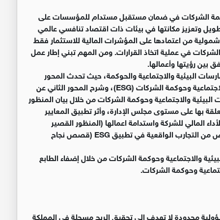
وحوكمة الشركات في ضمان مستقبل مستدام للمؤسسات على
طويل وتعزيز مكانتها في بيئات ذات اقتصاد تنافسي عالمي
 شمولية من اعتمادها على المؤشرات المالية للاستثمار فقط
 الشركات في عملية اتخاذ القرارات. ومن المهم تبني إطار عمل
فق بين رؤيتها وأعمالها.
ممارسات البيئية والاجتماعية والحوكمة، حيث تحدث المحور
الأول عن التعريف بمفهوم معايير الممارسات البيئية والاجتماعية وحوكمة الشركات (ESG)، وشرح المحور الثاني عن
 البيئية والاجتماعية وحوكمة الشركات من خلال بيان المنظور
علقة بها على مستوى مجلس الإدارة، وأثر تطبيق المعايير
داء المالي للشركة واستدامة اعمالها (المنظور القصير
والمتوسط)، وتم اختتام الورشة بالحديث عن وسرد البعض من التجارب الواقعية في تطبيق ESG (قصص نجاح
يئية والاجتماعية وحوكمة الشركات من خلال إضفاء الطابع
تماعية وحوكمة الشركات.
ب (JIoD) هو شركة ذات مسؤولية محدودة لا تهدف إلى تحقيق الربح مسجلة في المملكة