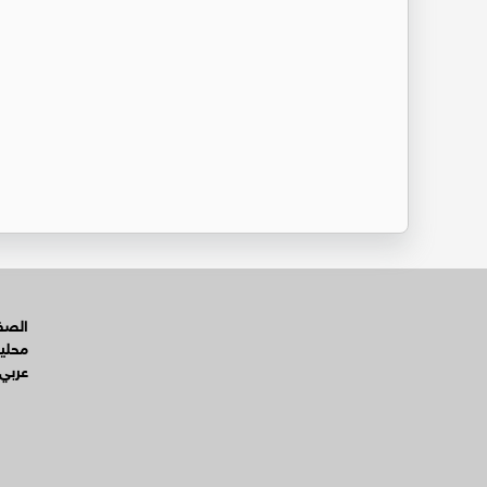
الصفح
محلي
عربي