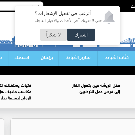
أترغب في تفعيل الإشعارات؟
حتى لا تفوتك آخر الأحداث والأخبار العاجلة
اشترك
لا شكراً
كتّاب الأنباط
تقارير الأنباط
برلمان
اقتصاد
ت
حقل الريشة حين يتحول الغاز
فتيات يستغللنه لت
إلى فرص عمل للأردنيين
مكاسب مادية.. هل
الزواج لصفقة تجار