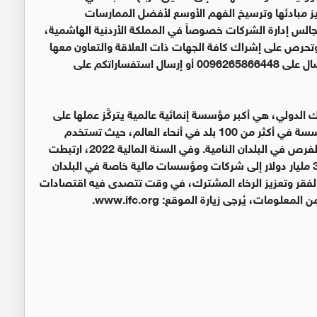
يز مبادئها وترسيخ الفهم الأوسع لأفضل الممارسات
الس إدارة الشركات خصوصاً في المملكة الأردنية الهاشمية،
حرص على إشراك كافة الجهات ذات العلاقة والتعاون معها
لتحقيق هذه الأهداف. لمزيد من المعلومات، الرجاء الاتصال على 0096265866448 أو إرسال استفساراتكم على
أعضاء مجموعة البنك الدولي، هي أكبر مؤسسة إنمائية عالمية يتركَّز عملها على
القطاع الخاص في بلدان الأسواق الصاعدة. وتعمل المؤسسة في أكثر من 100 بلد في أنحاء العالم، حيث تستخدم
رؤوس أموالها وخبراتها ونفوذها لتهيئة الأسواق وإيجاد الفرص في البلدان النامية. وفي السنة المالية 2022، ارتبطت
المؤسسة بتقديم مستوى قياسي من التمويل يبلغ 32.8 مليار دولار إلى شركات ومؤسسات مالية خاصة في البلدان
ى الفقر وتعزيز الرخاء المشترك، في وقت تتصدى فيه اقتصادات
ومات، يُرجى زيارة الموقع: www.ifc.org.