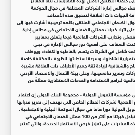
ضاء مجالس إدارة الشركات المختلفة في مجال الحوكمة
فة الجهات ذات العلاقة لتحقيق هذه الأهداف.
ل الضمان الاجتماعي الملتقى بكلمه ترحيبية أشارت فيها إلى
 اثراء خبرات ممثلي الضمان الاجتماعي في مجالس إدارة
ضلى وتجارب الشركات العالمية فيما يتعلق بمعايير
كدت السقاف على أهمية دور مجالس الإدارة في تبني
ة شامل في الشركات يتسم بالفاعلية والكفاءة، ويوظف
ستمرارية نشاطها، وسرعة استجابتها للظروف المختلفة خاصة
ح والشفافية لزيادة ثقة جميع الأطراف ذات العلاقة.مشيرة
ات وتعزيز تنافسيتها، وعلى بيئة الأعمال والاقتصاد الأردني
المية لبرامج الاستدامة والخدمات الاستشارية ممثلةً عن
 مؤسسة التمويل الدولية - مجموعة البنك الدولي إن اعتماد
غ الأهمية لشركات القطاع الخاص التى تهدف إلى تعزيز قدراتها
 الدولية دورا هاما في مجال الحوكمة البيئية والاجتماعية .
اليوم، نحن فخورون بشراكتنا مع بيت الحوكمة الأردني و تبادل خبرتنا مع أكثر من 100 ممثل للضمان الاجتماعي في
المبادرات على تعزيز فرص الاستثمار الجديدة، والتي تعتبر