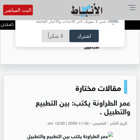
البث المباشر
أترغب في تفعيل الإشعارات؟
حتى لا تفوتك آخر الأحداث والأخبار العاجلة
ندوة تعاين التراث الأردني ضمن ا
اشترك
لا شكراً
حقل الريشة حين يتحول الغاز إلى فرص عمل
للأردنيين
مقالات مختارة
عمر الطراونة يكتب: بين التطبيع
والتطبيل .
تاريخ النشر : الخميس - am 12:00 | 2020-11-26