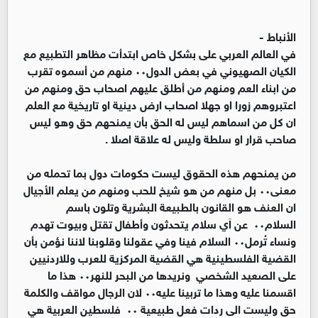
الأنباط -
في العالم العربي على بشكل خاص ابتدأت مظاهر التطبيع مع
الكيان الصهيوني في بعض الدول٠٠ منهم من أسموه تقرب
من ابناء العم ومنهم من أطلق عليهم اصحاب حق ومنهم من
اعتبروهم زورا او جهلا اصحاب ارض دينية او تاريخية مع العلم
ان كل من اسماهم ليس له الحق بأن يمنحهم حق وهو ليس
صاحب قرار او سلطة وليس له علاقة اصلا .
من يمنحهم هذه الحقوق ليست حكومات دول بما تحمله من
معنى٠٠ بل منهم من هو شيخ للحب ومنهم من يعلم الأجيال
ان العنف هو القانون بالطبيعة البشرية وتلون باسم
السلام٠٠ عن اَي سلام يتحدثون وأطفال تقتل وبيوت تهدم
ونساء تُرمل٠٠ السلام فينا وفي عقولنا وقلوبنا لاننا نؤمن بأن
القضية الفلسطينية هي القضية المركزية للعرب وللاردنيين
على الصعيد الشخصي ونريدها من البحر للنهر٠٠ هذا ما
اقسمنا عليه وهذا ما تربينا عليه٠٠ لان الرجال مواقف والكلمة
حق وليست الى ردات فعل طبيعية ٠٠ فلسطين العربية هي