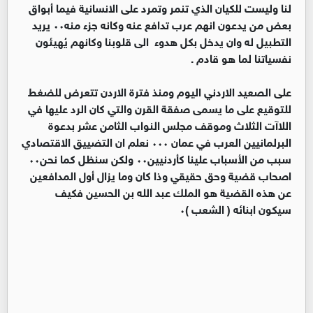
لنا وليست للكيان الذي تنمر وتمرد على الانسانية فيما أبواق
بعض من يدعون انهم عرب تدافع عنه وكانه جزء منه٠٠ يريد
التطبيل له وان يدخل بكل هدوء الى قلوبنا وكانهم يُهيئون
نفسياتنا لما هو قادم .
على الصعيد الاردني اليوم ومنذ فترة الاردن تتعرض للضغط
للتوقيع على ما يسمى صفقة القرن والتي كان الرد عليها في
اللاآت الثلاث وموقف مجلس النواب الثامن عشر بدعوة
البرلمانيين العرب في عمان ٠٠٠ نعلم ان التضييق الاقتصادي
سبب من الأسباب علينا كأردنيين٠٠ ولكن سنظل كما نحن٠٠
اصحاب قضية وحق حقيقي وذا كان وما يزال أول المدافعين
عن هذه القضية هو الملك عبد الله بن الحسين فكيف
سيكون ابنائه ( الشعب )٠