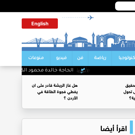
English
كنولوجيا
رياضة
فن
فيديو
منوعات
الحاجة خالدة محمود الكرمي في ذمة الل
حقيق
هل غاز الريشة قادر على ان
 تحول
يغطي فجوة الطاقة في
ية؟
الأردن ؟
اقرأ أيضا