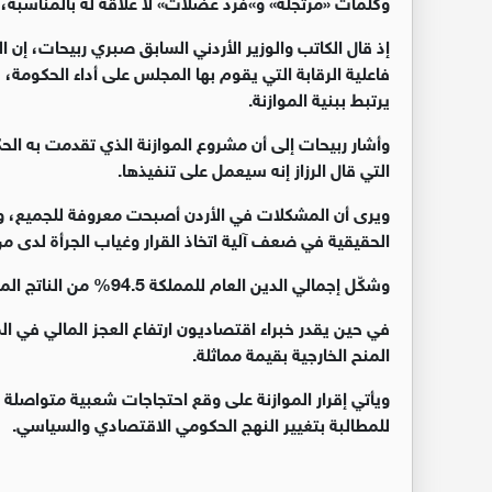
وكلمات «مرتجلة» و»فرد عضلات» لا علاقة له بالمناسبة، 
إذ قال الكاتب والوزير الأردني السابق صبري ربيحات، إن ا
فاعلية الرقابة التي يقوم بها المجلس على أداء الحكومة، 
يرتبط ببنية الموازنة.
وأشار ربيحات إلى أن مشروع الموازنة الذي تقدمت به ا
التي قال الرزاز إنه سيعمل على تنفيذها.
ويرى أن المشكلات في الأردن أصبحت معروفة للجميع، و
الحقيقية في ضعف آلية اتخاذ القرار وغياب الجرأة لدى م
وشكّل إجمالي الدين العام للمملكة 94.5% من الناتج المحلي الإجمالي، ووصلت قيمته إلى نحو 40 مليار دولار.
المنح الخارجية بقيمة مماثلة.
ويأتي إقرار الموازنة على وقع احتجاجات شعبية متواصلة
للمطالبة بتغيير النهج الحكومي الاقتصادي والسياسي.