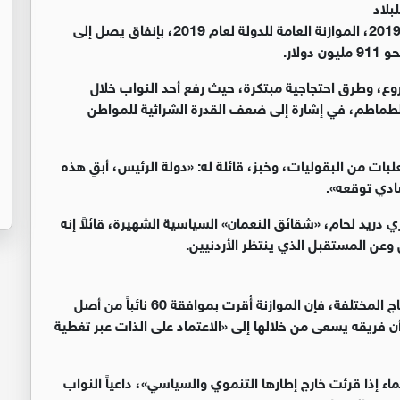
بلاد
أقرّ مجلس النواب الأردني، الخميس 3 يناير/كانون الثاني 2019، الموازنة العامة للدولة لعام 2019، بإنفاق يصل إلى
وع، وطرق احتجاجية مبتكرة، حيث رفع أحد النواب خلال
ن الطماطم، في إشارة إلى ضعف القدرة الشرائية للمواطن
علبات من البقوليات، وخبز، قائلة له: «دولة الرئيس، أبقِ هذه
ادي توقعه».
ريد لحام، «شقائق النعمان» السياسية الشهيرة، قائلاً إنه
عن المستقبل الذي ينتظر الأردنيين.
لكن، وعلى الرغم من كل الخطب «الغاضبة» وطرق الاحتجاج المختلفة، فإن الموازنة أُقرت بموافقة 60 نائباً من أصل
 أن فريقه يسعى من خلالها إلى «الاعتماد على الذات عبر تغطية
ماء إذا قرئت خارج إطارها التنموي والسياسي»، داعياً النواب