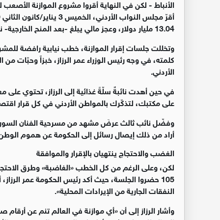
الأنباط -
لكن في النهاية أقروا مشروع الموازنة الأصعب لل
13.04 مليار دولار، وعجز مالي يبلغ -بعد المنح الخارجية- نحو 911 مليون دولار.
وتخللت جلسات إقرار الموازنة، خطب نيابية رافضة للمشر
كلمته، في وجه رئيس الوزراء عمر الرزاز، خبزاً وحبّات م
الأردني.
في حين أهدت نائبةٌ سلّةً غذائية إلى الرزاز، تحتوي على م
على مكتبك، لتذكّرك بالمواطن الأردني في كل قرار اقتص
وفضّل نائب ثالث عرضَ مشهد من مسرحية الفنان السوري د
أراد من ذلك إيصال رسائل إلى الحكومة عن هموم الوطن و
الغضب والاحتجاج ينتهيان بالإقرار والموافقة
105 حضروا الجلسة، حيث أكد رئيس الحكومة عمر الرزاز،
النفقات الجارية من الإيرادات المحلية».
وأشار الرزاز إلى أن «أي موازنة في العالم تنم عن أرقام ص