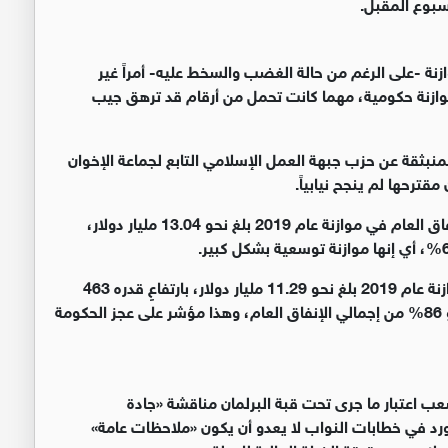
سبوع المقبل.
زنة -على الرغم من حالة الغضب والسخط عليه- أمراً غير
ردّ المجلس أي موازنة حكومية، مهما كانت تحمل من أرقام قد ترهق جيب
منبثقة عن حزب جبهة العمل الإسلامي التابع لجماعة الإخوان
مقترحها لم ينجح نيابياً.
إذ يقول النائب المعارض موسى الوحش، إن إجمالي الإنفاق العام في موازنة عام 2019 بلغ نحو 13.04 مليار دولار،
ويضيف لـ «الجزيرة.نت»، أن مقدار الإنفاق الجاري في موازنة عام 2019 بلغ نحو 11.29 مليار دولار، بارتفاعٍ قدره 463
مليون دولار، مؤكداً أن الإنفاق الجاري شكّل ما نسبته نحو 86% من إجمالي الإنفاق العام، وهذا مؤشر على عجز الحكومة
عب اعتبار ما جرى تحت قبة البرلمان مناقشة «جادة
ورد في خطابات النواب لا يعدو أن يكون «ملاحظات عامة»