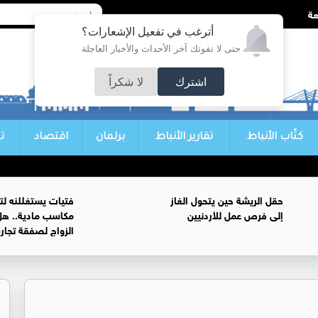
أترغب في تفعيل الإشعارات؟
حتى لا تفوتك آخر الأحداث والأخبار العاجلة
اشترك
لا شكراً
كتّاب الأنباط
تقارير الأنباط
برلمان
اقتصاد
ت
حقل الريشة حين يتحول الغاز
فتيات يستغللنه لت
إلى فرص عمل للأردنيين
مكاسب مادية.. هل
الزواج لصفقة تجار