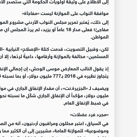
إلى الاطلاع على وثيقة أولويات الحكومة التي ستصدر الأ
موافقة النواب على الموازنة ليست «مفاجأة»
إلى ذلك، يُعتبر تمرير مجلس النواب الأردني مشروع الموا
مفاجئ؛ فعلى مدار 18 عاماً أو يزيد، لم ي
المواطن.
لكن، وقبيل التصويت، قدمت كتلة «الإصلاح» النيابية -ال
المسلمين- مخالفة بالموازنة وأرقامها، داعيةً لردّها، إلا أن 
يتجاوز نظيره في 2018 بـ777 مليون دولار، أو بما نسبته 6%، أي إنها موازنة توسعية بشكل كبير.
في ضبط الإنفاق العام.
«مجرد فرد عضلات»
في السياق، اعتبر محللون ومراقبون أردنيون، أنه من الص
وموضوعية» للموازنة العامة، مشيرين إلى أن الكثير مما 