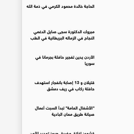
الحاجة خالدة محمود الكرمي في ذمة الله
مبروك الدكتورة سجى صايل الدغمي
النجاح في الزماله البريطانية في الطب
الأردن يدين تفجير حافلة بجرمانا في
سوريا
قتيلان و 13 إصابة بانفجار استهدف
حافلة ركاب في ريف دمشق
"الأشغال العامة" تبدأ السبت أعمال
صيانة طريق معان البادية
قشوع: إغلاق مضيق هرمز تهديد للأمن