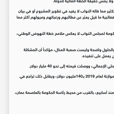
ولا يمس حقيقة الخطة المالية للدولة.
لكثير مما قاله النواب لا يفيد في تطوير المشروع أو في بيان
فغالبية ما قيل يعبّر عن مطالبهم ورغباتهم وميولهم أكثر مما
لحكومة لمجلس النواب لا يعكس ملامح خطة النهوض الوطني،
الحلول واضحة وليست صعبة المنال، مؤكداً أن المشكلة
ن يعمل على تنفيذه.
في حين يقدر خبراء اقتصاديون ارتفاع العجز المالي في الموازنة لعام 2019 بـ140مليون دولار، ويقابل ذلك تراجع في
 منذ أسابيع، بالقرب من محيط رئاسة الحكومة بالعاصمة عمان،