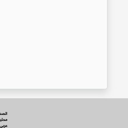
الصفح
محلي
عربي