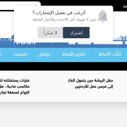
أترغب في تفعيل الإشعارات؟
حتى لا تفوتك آخر الأحداث والأخبار العاجلة
اشترك
لا شكراً
كتّاب الأنباط
تقارير الأنباط
برلمان
اقتصاد
ت
حقل الريشة حين يتحول الغاز
فتيات يستغللنه لت
إلى فرص عمل للأردنيين
مكاسب مادية.. هل
الزواج لصفقة تجار