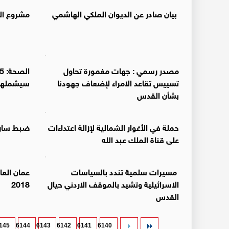
بيان صادر عن الديوان الملكي الهاشمي
مشروع الف
مصدر رسمي : جهات مغمورة تحاول
تسييس تقاعد الامراء لإضعاف جهودنا
سيشملهم 
بشأن القدس
حملة في الأغوار الشمالية لإزالة اعتداءات
ضبط سارق
على قناة الملك عبد الله
مسيرات سلمية تندد بالسياسات
عمان العا
الاسرائيلية وتشيد بالموقف الاردني حيال
2018
القدس
145
6144
6143
6142
6141
6140