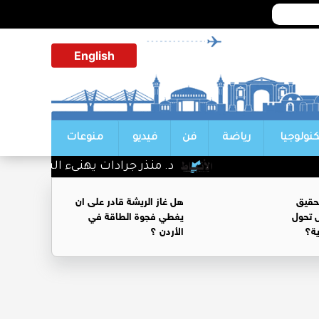
English
كنولوجيا
رياضة
فن
فيديو
منوعات
د. منذر جرادات يهنىء الشيخ سليمان
حقيق
هل غاز الريشة قادر على ان
 تحول
يغطي فجوة الطاقة في
ية؟
الأردن ؟