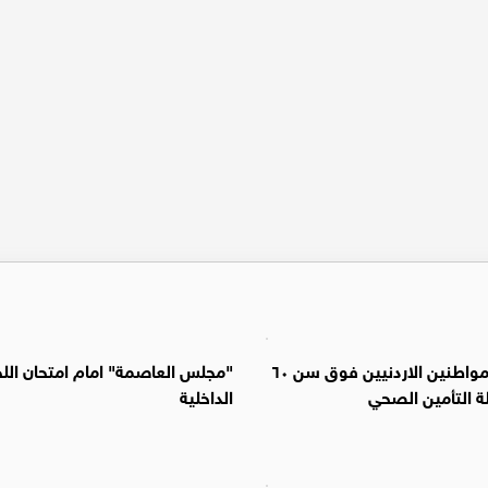
شمول المواطنين الاردنيين فوق سن ٦٠
"مجلس العاصمة" امام امتحان اللج
ة التأمين الصحي
الداخلية