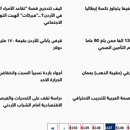
يفا يتجاوز نكسة إيطاليا
كيف تتدحرج قصة “تقاعد الأمراء الث
في الأردن؟..ـ”فبركات” ألهبت الت
الاجتماعي
الصحة: 135 الفا ممن بلغ 60 عاما
قرض ياباني للأردن بق
التأمين الصحي
دولار
ي (حقيبة الذهب) بعمان
أجواء باردة نسبياً السبت وانخفاض
الحرارة الاحد
صمة العربية للتدريب الاحترافي
دراسة تقف على التحديات والفر
الاقتصادية أمام الشباب الأردني
6150
6149
6148
6147
6146
6