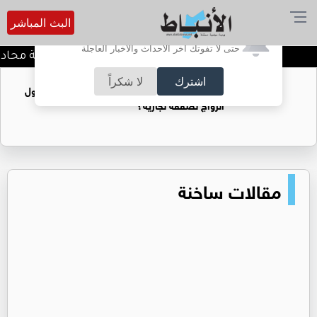
البث المباشر
أترغب في تفعيل الإشعارات؟
حتى لا تفوتك آخر الأحداث والأخبار العاجلة
كيف تحافظ على خصوصية محادثاتك
اشترك
لا شكراً
فتيات يستغللنه لتحقيق مكاسب مادية.. هل تحول
الزواج لصفقة تجارية؟
مقالات ساخنة