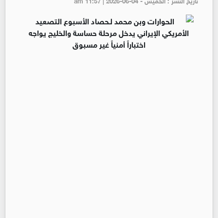
تاريخ النشر : الخميس - am 11:57 | 2026-06-04