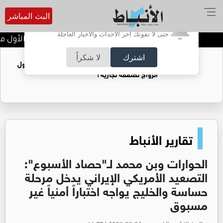
البث المباشر
أترغب في تفعيل الإشعارات؟
حتى لا تفوتك آخر الأحداث والأخبار العاجلة
تتويج الفرق الفائزة في اليوم الأول من 
اشترك
لا شكراً
فتيات يستغللنه لتحقيق مكاسب مادية.. هل تحول
الزواج لصفقة تجارية؟
تقارير الأنباط
الحوارات وبن محمد لـ"حصاد الأسبوع":
التصعيد الأمريكي الإيراني يدخل مرحلة
حساسة والخليج يواجه اختباراً أمنياً غير
مسبوق