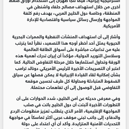
أخرى من خلال استهداف مصالح حلفاء واشنطن في 
المنطقة، وخاصة دول الخليج العربي، بهدف رفع كلفة 
المواجهة وإرسال رسائل سياسية واقتصادية للإدارة 
الأمريكية.
وأشار إلى أن استهداف المنشآت النفطية والممرات البحرية 
الحيوية يمثل أحد أخطر أوجه هذا التصعيد، نظراً لما يترتب 
عليه من تداعيات مباشرة على أسواق الطاقة العالمية 
وسلاسل التوريد الدولية، مؤكداً أن إيران تدرك أهمية هذه 
الورقة وتحاول استثمارها خلال مرحلة التفاوض الحالية. كما 
اعتبر أن التصريحات الأخيرة للرئيس الأمريكي دونالد ترامب 
بشأن إمكانية لقاء القيادة الإيرانية لا يمكن فصلها عن سياق 
الضغوط المتبادلة ومحاولة كل طرف تحسين موقعه 
التفاوضي قبل الوصول إلى أي تفاهمات محتملة.
وفي معرض حديثه عن أمن الخليج، شدد الحوارات على أن 
التطورات الأخيرة أثبتت أن دول الخليج باتت في صلب 
المواجهة الإقليمية، الأمر الذي يتطلب تعزيز منظومات الردع 
والدفاع، إلى جانب تبني موقف عربي أكثر تماسكاً في مواجهة 
التحديات الأمنية المتزايدة. وأكد أن أي اعتداء على دولة 