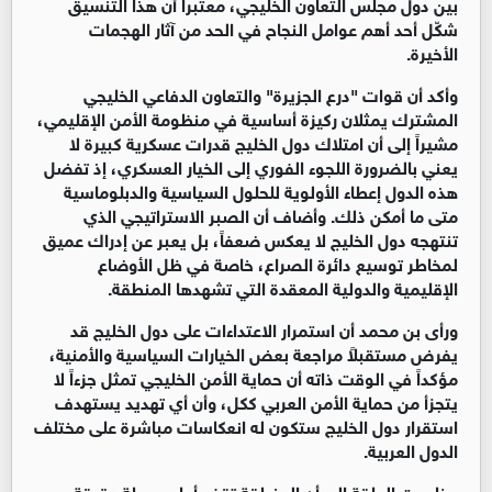
بين دول مجلس التعاون الخليجي، معتبراً أن هذا التنسيق 
شكّل أحد أهم عوامل النجاح في الحد من آثار الهجمات 
الأخيرة.
وأكد أن قوات "درع الجزيرة" والتعاون الدفاعي الخليجي 
المشترك يمثلان ركيزة أساسية في منظومة الأمن الإقليمي، 
مشيراً إلى أن امتلاك دول الخليج قدرات عسكرية كبيرة لا 
يعني بالضرورة اللجوء الفوري إلى الخيار العسكري، إذ تفضل 
هذه الدول إعطاء الأولوية للحلول السياسية والدبلوماسية 
متى ما أمكن ذلك. وأضاف أن الصبر الاستراتيجي الذي 
تنتهجه دول الخليج لا يعكس ضعفاً، بل يعبر عن إدراك عميق 
لمخاطر توسيع دائرة الصراع، خاصة في ظل الأوضاع 
الإقليمية والدولية المعقدة التي تشهدها المنطقة.
ورأى بن محمد أن استمرار الاعتداءات على دول الخليج قد 
يفرض مستقبلاً مراجعة بعض الخيارات السياسية والأمنية، 
مؤكداً في الوقت ذاته أن حماية الأمن الخليجي تمثل جزءاً لا 
يتجزأ من حماية الأمن العربي ككل، وأن أي تهديد يستهدف 
استقرار دول الخليج ستكون له انعكاسات مباشرة على مختلف 
الدول العربية.
وخلصت الحلقة إلى أن المنطقة تقف أمام مرحلة دقيقة 