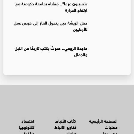
يتصببون عرقا".. معاناة بجامعة حكومية مع
ارتفاع الحرارة
حقل الريشة حين يتحول الغاز إلى فرص عمل
للأردنيين
ماجدة الرومي.. صوتٌ يكتب تاريخًا من النبل
والجمال
الصفحة الرئيسية
كتّاب الأنباط
اقتصاد
محليات
تقارير الأنباط
تكنولوجيا
عربي دولي
برلمان
رياضة