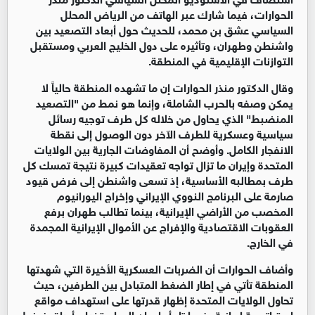
الحوارات، فيما شارك عبر الهاتف من الرياض المحلل 
السياسي عشق بن محمد، للحديث حول أبعاد التصعيد بين 
واشنطن وطهران، وتأثيره على دول الخليج العربي ومستقبل 
التوازنات الإقليمية في المنطقة.
وقال الدكتور منذر الحوارات إن ما تشهده المنطقة حالياً لا 
يمكن وصفه بالحرب الشاملة، وإنما هو نمط من "التصعيد 
المنضبط" الذي يحاول من خلاله كل طرف توجيه رسائل 
سياسية وعسكرية للطرف الآخر دون الوصول إلى نقطة 
الانفجار الكامل. وأوضح أن المفاوضات الجارية بين الولايات 
المتحدة وإيران ما تزال تواجه تعقيدات كبيرة نتيجة تمسك كل 
طرف بمطالبه الأساسية، إذ تسعى واشنطن إلى فرض قيود 
صارمة على البرنامج النووي الإيراني وإخراج اليورانيوم 
المخصب من الأراضي الإيرانية، بينما تطالب طهران برفع 
العقوبات الاقتصادية والإفراج عن الأموال الإيرانية المجمدة 
في الخارج.
وأضاف الحوارات أن الضربات العسكرية الأخيرة التي شهدتها 
المنطقة تأتي في إطار الضغط المتبادل بين الطرفين، حيث 
تحاول الولايات المتحدة إظهار قدرتها على استهداف مواقع 
استراتيجية إيرانية، فيما تلجأ طهران إلى استخدام أوراق ضغط 