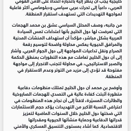
خليجية يجب أن يُنظر إليه باعتباره اعتداءً على الأمن القومي 
العربي، داعياً إلى تحرك عربي سياسي ودبلوماسي أكثر فاعلية 
لمواجهة التهديدات التي تستهدف استقرار المنطقة.
من جانبه، وصف المحلل السياسي عشق بن محمد الهجمات 
التي تعرضت لها دول الخليج بأنها اعتداءات تمس السيادة 
العربية بشكل مباشر، مؤكداً أن استهداف المنشآت المدنية 
والمرافق الحيوية يعكس محاولة واضحة لتوسيع رقعة 
الصراع ونقل تداعيات المواجهة إلى دول الجوار العربي. وأشار 
إلى أن دول الخليج تعاملت مع هذه التطورات بمنطق الحكمة 
والصبر الاستراتيجي، في محاولة لتجنب الانجرار إلى مواجهة 
مفتوحة قد تؤدي إلى مزيد من التوتر وعدم الاستقرار في 
المنطقة.
وأوضح بن محمد أن دول الخليج تمتلك منظومات دفاعية 
متطورة أثبتت كفاءة عالية في التصدي للهجمات الصاروخية 
والطائرات المسيّرة، لافتاً إلى أن نجاح هذه المنظومات في 
اعتراض النسبة الأكبر من التهديدات يؤكد حجم الاستثمارات 
التي ضختها دول الخليج خلال السنوات الماضية لتعزيز 
قدراتها الدفاعية وحماية منشآتها الحيوية ومقدراتها 
الاقتصادية. كما أشاد بمستوى التنسيق العسكري والأمني 