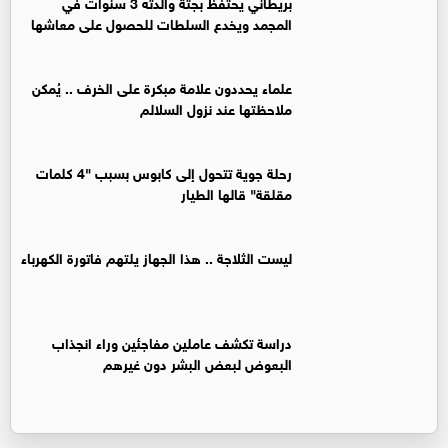
بريطاني يحتفظ بجثة والدته 3 سنوات في
المجمد ويخدع السلطات للحصول على معاشها
علماء يحددون علامة مبكرة على الخرف .. يُمكن
ملاحظتها عند نزول السلالم
رحلة جوية تتحول إلى كابوس بسبب "4 كلمات
مقلقة" قالها الطيار
ليست الثلاجة .. هذا الجهاز يلتهم فاتورة الكهرباء
دراسة تكشف عاملين مفاجئين وراء انجذاب
البعوض لبعض البشر دون غيرهم