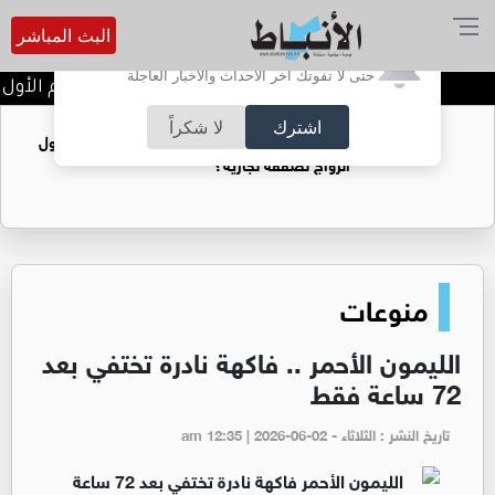
البث المباشر
أترغب في تفعيل الإشعارات؟
حتى لا تفوتك آخر الأحداث والأخبار العاجلة
تتويج الفرق الفائزة في اليوم الأول م
اشترك
لا شكراً
فتيات يستغللنه لتحقيق مكاسب مادية.. هل تحول
الزواج لصفقة تجارية؟
منوعات
الليمون الأحمر .. فاكهة نادرة تختفي بعد
72 ساعة فقط
تاريخ النشر : الثلاثاء - am 12:35 | 2026-06-02