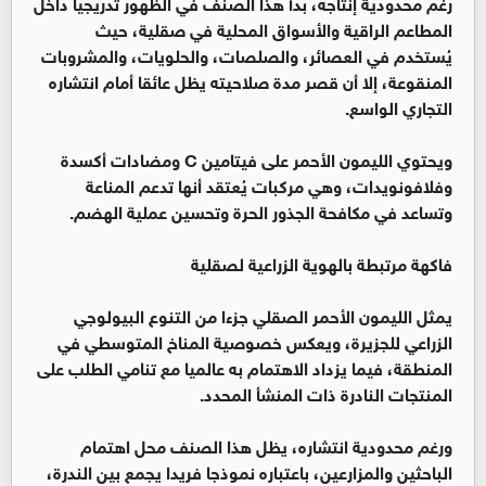
رغم محدودية إنتاجه، بدأ هذا الصنف في الظهور تدريجيا داخل
المطاعم الراقية والأسواق المحلية في صقلية، حيث
يُستخدم في العصائر، والصلصات، والحلويات، والمشروبات
المنقوعة، إلا أن قصر مدة صلاحيته يظل عائقا أمام انتشاره
التجاري الواسع.
ويحتوي الليمون الأحمر على فيتامين C ومضادات أكسدة
وفلافونويدات، وهي مركبات يُعتقد أنها تدعم المناعة
وتساعد في مكافحة الجذور الحرة وتحسين عملية الهضم.
فاكهة مرتبطة بالهوية الزراعية لصقلية
يمثل الليمون الأحمر الصقلي جزءا من التنوع البيولوجي
الزراعي للجزيرة، ويعكس خصوصية المناخ المتوسطي في
المنطقة، فيما يزداد الاهتمام به عالميا مع تنامي الطلب على
المنتجات النادرة ذات المنشأ المحدد.
ورغم محدودية انتشاره، يظل هذا الصنف محل اهتمام
الباحثين والمزارعين، باعتباره نموذجا فريدا يجمع بين الندرة،