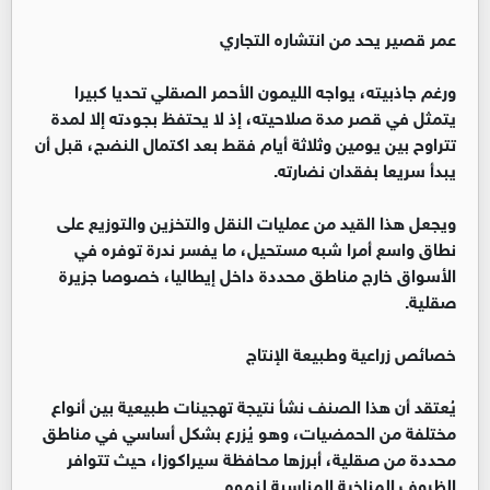
عمر قصير يحد من انتشاره التجاري
ورغم جاذبيته، يواجه الليمون الأحمر الصقلي تحديا كبيرا
يتمثل في قصر مدة صلاحيته، إذ لا يحتفظ بجودته إلا لمدة
تتراوح بين يومين وثلاثة أيام فقط بعد اكتمال النضج، قبل أن
يبدأ سريعا بفقدان نضارته.
ويجعل هذا القيد من عمليات النقل والتخزين والتوزيع على
نطاق واسع أمرا شبه مستحيل، ما يفسر ندرة توفره في
الأسواق خارج مناطق محددة داخل إيطاليا، خصوصا جزيرة
صقلية.
خصائص زراعية وطبيعة الإنتاج
يُعتقد أن هذا الصنف نشأ نتيجة تهجينات طبيعية بين أنواع
مختلفة من الحمضيات، وهو يُزرع بشكل أساسي في مناطق
محددة من صقلية، أبرزها محافظة سيراكوزا، حيث تتوافر
الظروف المناخية المناسبة لنموه.