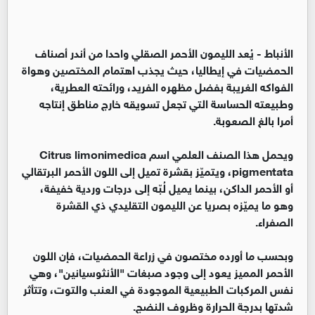
الأنباط -
يُعد الليمون الأحمر الصقلي واحدا من أندر أصناف
الحمضيات في إيطاليا، حيث يجذب اهتمام المختصين وهواة
الفواكه الغريبة بفضل مظهره الفريد، ورائحته العطرية،
وطبيعته الحساسة التي تجعل تسويقه خارج مناطق إنتاجه
أمرا بالغ الصعوبة.
ويحمل هذا الصنف العلمي اسم Citrus limonimedica
pigmentata، ويتميّز بقشرة تميل إلى اللون الأحمر البرتقالي
أو الأحمر الداكن، بينما يميل لُبّه إلى درجات وردية خفيفة،
وهو ما يميّزه بصريا عن الليمون التقليدي ذي القشرة
الصفراء.
وبحسب ما أورده مختصون في زراعة الحمضيات، فإن اللون
الأحمر المميز يعود إلى وجود صبغات "الأنثوسيانين"، وهي
نفس المركبات الطبيعية الموجودة في العنب والتوت، وتتأثر
شدتها بدرجة الحرارة وظروف النضج.