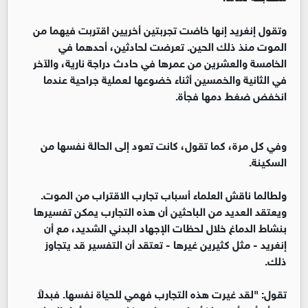
وتقول إنغريد إنها خاضت تجربتين أخريين اقتربت فيهما من
الموت منذ ذلك الحين. تعرضت لحادثين، أحدهما في
الخامسة والعشرين من عمرها في حادث دراجة نارية، والآخر
في الثانية والخمسين أثناء خضوعها لعملية جراحية عندما
انخفض ضغط دمها فجأة.
وفي كل مرة، كما تقول، كانت تعود إلى الحالة نفسها من
السكينة.
ولطالما ناقش العلماء أسباب تجارب الاقتراب من الموت.
ويعتقد العديد من الباحثين أن هذه التجارب يمكن تفسيرها
بنشاط الدماغ خلال لحظات الإجهاد البدني الشديد، مع أن
إنغريد - مثل كثيرين غيرها - تعتقد أن التفسير قد يتجاوز
ذلك.
تقول: "لقد غيرت هذه التجارب فهمي للحياة نفسها. فبدلاً