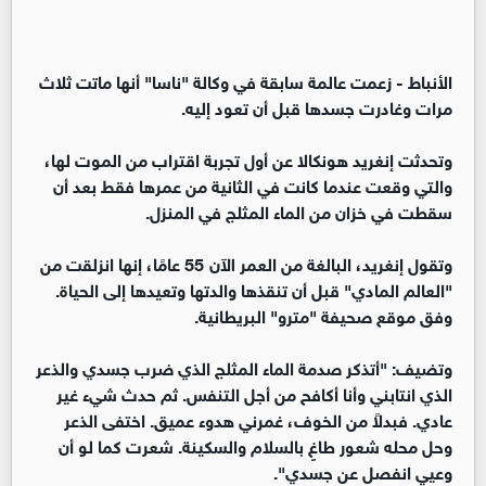
الأنباط -
زعمت عالمة سابقة في وكالة "ناسا" أنها ماتت ثلاث
مرات وغادرت جسدها قبل أن تعود إليه.
وتحدثت إنغريد هونكالا عن أول تجربة اقتراب من الموت لها،
والتي وقعت عندما كانت في الثانية من عمرها فقط بعد أن
سقطت في خزان من الماء المثلج في المنزل.
وتقول إنغريد، البالغة من العمر الآن 55 عامًا، إنها انزلقت من
"العالم المادي" قبل أن تنقذها والدتها وتعيدها إلى الحياة.
وفق موقع صحيفة "مترو" البريطانية.
وتضيف: "أتذكر صدمة الماء المثلج الذي ضرب جسدي والذعر
الذي انتابني وأنا أكافح من أجل التنفس. ثم حدث شيء غير
عادي. فبدلاً من الخوف، غمرني هدوء عميق. اختفى الذعر
وحل محله شعور طاغٍ بالسلام والسكينة. شعرت كما لو أن
وعيي انفصل عن جسدي".