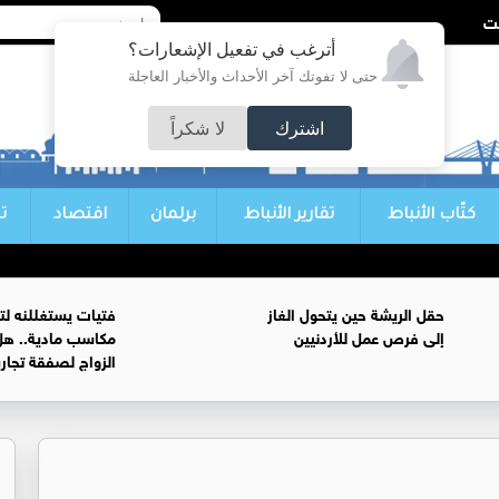
أترغب في تفعيل الإشعارات؟
حتى لا تفوتك آخر الأحداث والأخبار العاجلة
اشترك
لا شكراً
كتّاب الأنباط
تقارير الأنباط
برلمان
اقتصاد
ت
حقل الريشة حين يتحول الغاز
فتيات يستغللنه لت
إلى فرص عمل للأردنيين
مكاسب مادية.. هل
الزواج لصفقة تجار