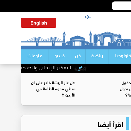
English
كنولوجيا
رياضة
فن
فيديو
منوعات
التفكير الإيجابي والصحة النفسية.. عل
حقيق
هل غاز الريشة قادر على ان
 تحول
يغطي فجوة الطاقة في
ية؟
الأردن ؟
اقرأ أيضا