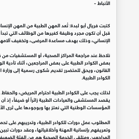
الأنباط -
كتبت فريال أبو لبدة: تُعد المهن الطبية من المهن الإنسان
قبل أن تكون مجرد وظيفة كغيرها من الوظائف التي تبدأ
الإنساني، وذلك بهدف مساعدة المرضى، وتخفيف آلامهم، 
نلاحظ عند مراجعة المراكز الصحية، أو المستشفيات من 
بعض الكوادر الطبية على بعض المراجعين، أثناء تأدية ا
القانون، ويحق للمتضرر تقديم شكوى رسمية إلى وزارة 
الكوادر الطبية.
لذلك يجب على الكوادر الطبية احترام المريض، والحفاظ
يقصد المستشفى والعيادات الطبية زائراً أو ضيفاً، إذ أ
المؤسسات الوطنية التي نعتز بها وبوجودها على ثرى الأر
المطلوب عمل دورات للكوادر الطبية، وتدريبهم على تحم
وتعريفهم بإنسانية المهنة وأخلاقياتها، وعقد دورات تبين
المراجعين ومتلقي الخدمة الصحية هم من الفئة الضعيفة