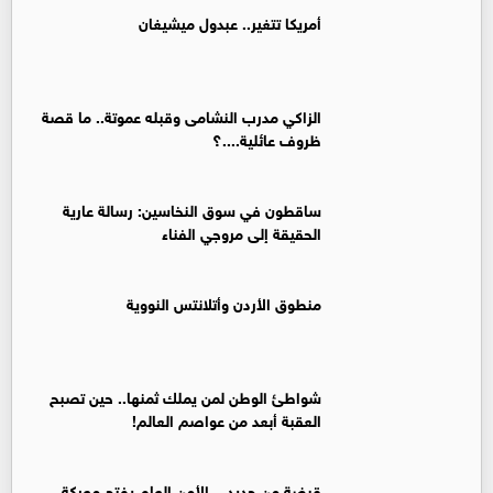
أمريكا تتغير.. عبدول ميشيغان
الزاكي مدرب النشامى وقبله عموتة.. ما قصة
ظروف عائلية....؟
ساقطون في سوق النخاسين: رسالة عارية
الحقيقة إلى مروجي الفناء
منطوق الأردن وأتلانتس النووية
شواطئ الوطن لمن يملك ثمنها.. حين تصبح
العقبة أبعد من عواصم العالم!
قبضة من حديد... الأمن العام يفتح معركة