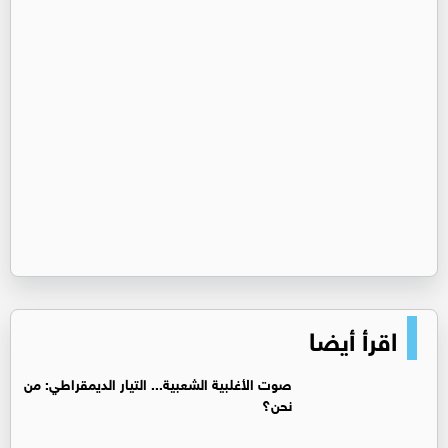
اقرأ أيضا
صوت الأغلبية الشعبية... التيار الديمقراطي: من
نحن؟