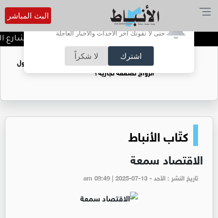
البث المباشر
أترغب في تفعيل الإشعارات؟
حتى لا تفوتك آخر الأحداث والأخبار العاجلة
توقيف شبكات دعارة في شارع الحم
اشترك
لا شكراً
فتيات يستغللنه لتحقيق مكاسب مادية.. هل تحول
الزواج لصفقة تجارية؟
كتّاب الأنباط
الاقتصاد سمعة
تاريخ النشر : الأحد - am 09:49 | 2025-07-13