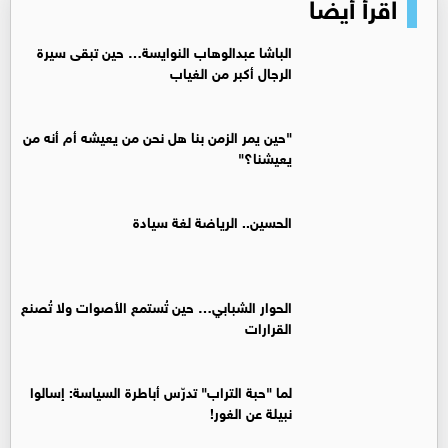
اقرأ أيضا
الباشا عبدالوهاب النوايسة… حين تبقى سيرة
الرجال أكبر من الغياب
"حين يمر الزمن بنا هل نحن من يعيشه أم أنه من
يعيشنا؟"
الحسين.. الرياضة لغة سيادة
الحوار الشبابي… حين تُستمع الأصوات ولا تُصنع
القرارات
لما "حبة التراب" تدرّس أباطرة السياسة: إسالوا
نبيلة عن الغور!