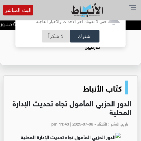
البث المباشر
أترغب في تفعيل الإشعارات؟
حتى لا تفوتك آخر الأحداث والأخبار العاجلة
مصفاة البترول تحقق 62.1 مليون دينار أرباحا صافية في النصف الأول من 2026
اشترك
لا شكراً
حقل الريشة حين يتحول الغاز إلى فرص عمل
للأردنيين
كتّاب الأنباط
الدور الحزبي المأمول تجاه تحديث الإدارة
المحلية
تاريخ النشر : الثلاثاء - pm 11:43 | 2025-07-08