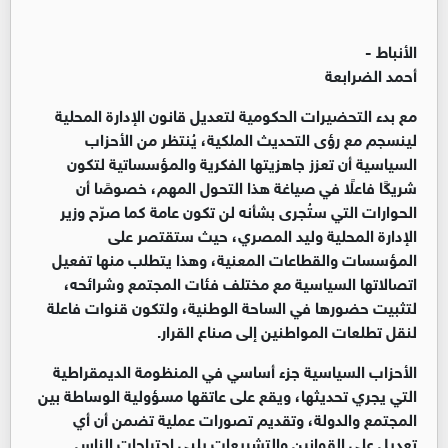
الأنباط -
أحمد الضرابعة
مع بدء التحضيرات الحكومية لتعديل قانون الإدارة المحلية
لينسجم مع رؤى التحديث الملكية، يُنتظر من الأحزاب
السياسية أن تعزز جاهزيتها الفكرية والمؤسساتية لتكون
شريكًا فاعلًا في صياغة هذا التحول المهم، خصوصًا أن
الحوارات التي ستُجرى بشأنه لن تكون عامة كما صرّح وزير
الإدارة المحلية وليد المصري، حيث ستقتصر على
المؤسسات والقطاعات المعنية، وهذا يتطلب منها تفعيل
اتصالاتها السياسية مع مختلف فئات المجتمع وشرائحه،
لتثبيت حضورها في الساحة الوطنية، ولتكون قنوات فاعلة
لنقل تطلعات المواطنين إلى صناع القرار
.
الأحزاب السياسية جزء أساسي في المنظومة الديمقراطية
التي يجري تحديثها، ويقع على عاتقها مسؤولية الوساطة بين
المجتمع والدولة، وتقديم تصورات عملية تضمن أن أي
تعديل على القوانين والتشريعات يلبي احتياجات الناس