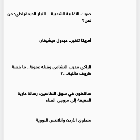
صوت الأغلبية الشعبية... التيار الديمقراطي: من
نحن؟
أمريكا تتغير.. عبدول ميشيغان
الزاكي مدرب النشامى وقبله عموتة.. ما قصة
ظروف عائلية....؟
ساقطون في سوق النخاسين: رسالة عارية
الحقيقة إلى مروجي الفناء
منطوق الأردن وأتلانتس النووية