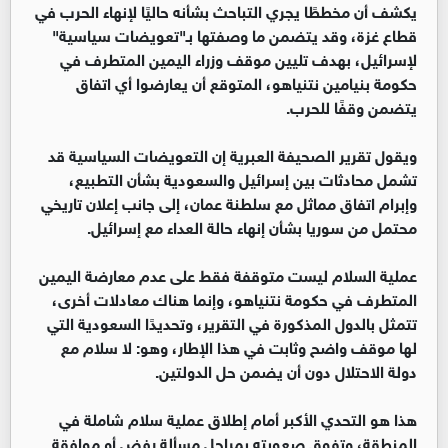
يكشف أن مخططًا يجري التباحث بشأنه حاليًا لإنهاء الحرب في
قطاع غزة، وقد يتضمن ما وصفتها بـ"تعويضات سياسية"
لإسرائيل، بهدف تليين موقف وزراء اليمين المتطرف في
حكومة بنيامين نتنياهو، المتوقع أن يعارضوا أي اتفاق
يتضمن وقفًا للحرب.
ويقول تقرير الصحيفة العبرية إن التعويضات السياسية قد
تشمل محادثات بين إسرائيل والسعودية بشأن التطبيع،
وإبرام اتفاق مماثل مع سلطنة عمان، إلى جانب إعلان تاريخي
محتمل من سوريا بشأن إنهاء حالة العداء مع إسرائيل.
عملية السلام ليست متوقفة فقط على عدم معارضة اليمين
المتطرف في حكومة نتنياهو، وإنما هناك معادلات أخرى،
تتمثل بالدول المذكورة في التقرير، وتحديدًا السعودية التي
لها موقف واضح وثابت في هذا الإطار، وهو: لا سلام مع
دولة الاحتلال دون أن يضمن حل الدولتين.
هذا هو التحدي الأكبر أمام إطلاق عملية سلام شاملة في
المنطقة، وتفوق صعوبته بمراحل مسألة رفض أو موافقة