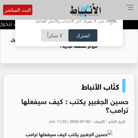
البث المباشر
أترغب في تفعيل الإشعارات؟
حتى لا تفوتك آخر الأحداث والأخبار العاجلة
استراتيجيات التدويل،،، كيف تتحول 
اشترك
لا شكراً
فتيات يستغللنه لتحقيق مكاسب مادية.. هل تحول
الزواج لصفقة تجارية؟
كتّاب الأنباط
حسين الجغبير يكتب : كيف سيفعلها
ترامب؟
تاريخ النشر : الأربعاء - pm 11:23 | 2025-07-02