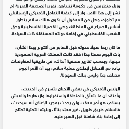
وزراء متطرفين في حكومة نتنياهو. تقرير الصحيفة العبرية لم
يُشر إلى هذا الأمر، ولا إلى كيفية التعامل الأميركي الإسرائيلي
مع تجاوزه، وهل من المعقول أن يكون هناك سلام يتجاوز
أساس الصراع في المنطقة، وهي القضية الفلسطينية وحق
الشعب الفلسطيني في إقامة دولته المستقلة ذات السيادة.
ما كان ربما سهلًا حدوثه قبل السابع من أكتوبر بهذا الشأن،
بات اليوم صعبًا جدًا؛ فقد كانت المملكة العربية السعودية
حينها، وبحسب تقارير صحفية آنذاك، في طريقها لمفاوضات
جادة مع الاحتلال لإطلاق عملية سلام، بيد أن الأمر اليوم
مختلف جدًا وليس بتلك السهولة.
الرئيس الأميركي في بعض الأحيان يتسرع في الحديث،
وأعتقد أن ما يتعلّق بالمنطقة واستقرارها وازدهارها والعيش
بسلام، هو أمر معقد، ولن يحدث بمجرد الإعلان أنه سيحدث،
فالسلام طريق طويل، غير معبّد بتاتًا، وبنيته التحتية تحتاج
إلى إعادة بناء شاملة قبل السير عليه.