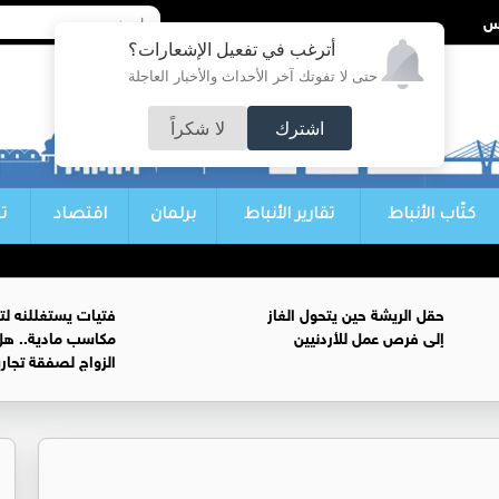
أترغب في تفعيل الإشعارات؟
حتى لا تفوتك آخر الأحداث والأخبار العاجلة
اشترك
لا شكراً
كتّاب الأنباط
تقارير الأنباط
برلمان
اقتصاد
ت
حقل الريشة حين يتحول الغاز
فتيات يستغللنه لت
إلى فرص عمل للأردنيين
مكاسب مادية.. هل
الزواج لصفقة تجار