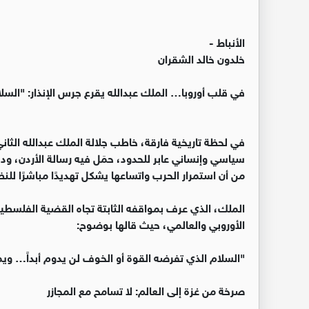
الأنباط -
خلدون خالد الشقران
في قلب أوروبا… الملك عبدالله يقرع جرس الإنذار: "ال
في لحظة تاريخية فارقة، خاطب جلالة الملك عبدالله الثا
سياسي وإنساني عابر للحدود، حمَل فيه رسالة الأردن، ودق
من أن استمرار الحرب واتساعها يشكل تهديدًا مباشرًا للنظ
الملك، الذي عرف بمواقفه الثابتة تجاه القضية الفلسطين
الأوروبي والعالمي، حيث قالها بوضوح:
"السلام الذي تفرضه القوة أو الخوف لن يدوم أبداً… وي
صرخة من غزة إلى العالم: لا تسامح مع المجازر