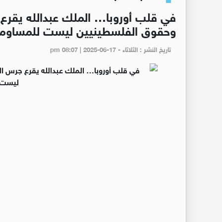
في قلب أوروبا… الملك عبدالله يقرع ج
وحقوق الفلسطينيين ليست للمساوم
تاريخ النشر : الثلاثاء - pm 08:07 | 2025-06-17