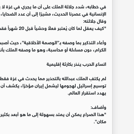
في خطابه، شدد جلالة الملك على أن ما يجري في غزة لا يمك
الإنسانية في عصرنا الحديث، مشيرًا إلى أن عدد الضحايا
وقال جلالته:
"كيف يعقل لما كان يُعتبر فعلاً وحشياً قبل 20 شهراً فقط، أن يصبح الآن أمراً شائعاً بالكاد يُذكر؟”
وأعاد التذكير بما وصفه بـ”الوصمة الأخلاقية”، حيث 
الكرام، دون مساءلة أو محاسبة، وهو ما وصفه الملك بأنه ا
اتساع الحرب ينذر بكارثة إقليمية
لم يكتفِ الملك عبدالله بالتحذير مما يحدث في غزة فقط،
توسيع إسرائيل لهجومها ليشمل إيران مؤخرًا، يكشف أن 
يهدد استقرار العالم.
وأضاف:
"هذا الصراع يمكن أن يمتد بسهولة إلى ما هو أبعد بكثي
مكان”.