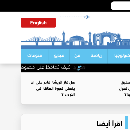
English
كنولوجيا
رياضة
فن
فيديو
منوعات
كيف تحافظ على خصوصية محادثاتك مع أ
حقيق
هل غاز الريشة قادر على ان
 تحول
يغطي فجوة الطاقة في
ية؟
الأردن ؟
اقرأ أيضا