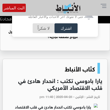
البث المباشر
أترغب في تفعيل الإشعارات؟
حتى لا تفوتك آخر الأحداث والأخبار العاجلة
كيف تحافظ على خصوصية محادثاتك م
اشترك
لا شكراً
فتيات يستغللنه لتحقيق مكاسب مادية.. هل تحول
الزواج لصفقة تجارية؟
كتّاب الأنباط
يارا بادوسي تكتب : انحدار هادئ في
قلب الاقتصاد الأمريكي
تاريخ النشر : الإثنين - pm 11:40 | 2025-04-28