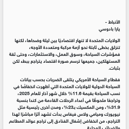
الأنباط -
يارا بادوسي
الولايات المتحدة لا تنهار اقتصاديًا بين ليلة وضحاها، لكنها
تنزلق بخطى ثابتة نحو أزمة مركبة ومتعددة الأوجه،
فمؤشرات السياحة، وسوق العمل، والاستثمارات، وحتى ثقة
المستهلكين، جميعها ترسم صورة اقتصاد يتراجع ببطء لكن
بثبات
.
فقطاع السياحة الأمريكي يتلقى الضربات بحسب بيانات
السياحة الدولية للولايات المتحدة التي أظهرت انخفاضًا في
نسب السياحة بقيمة 11.6% خلال شهر آذار للعام 2025،
وتراجعًا ملحوظًا في أعداد الرحلات القادمة من كندا بنسبة
31.9%، ومن المكسيك بـ23%، ومدن أخرى رئيسية مثل
نيويورك وميامي ولاس فيغاس بدأت تشهد أثرًا مباشرًا لهذا
التراجع، من انخفاض إشغال الفنادق إلى تراجع عوائد المطاعم
والضرائب المحلية
.