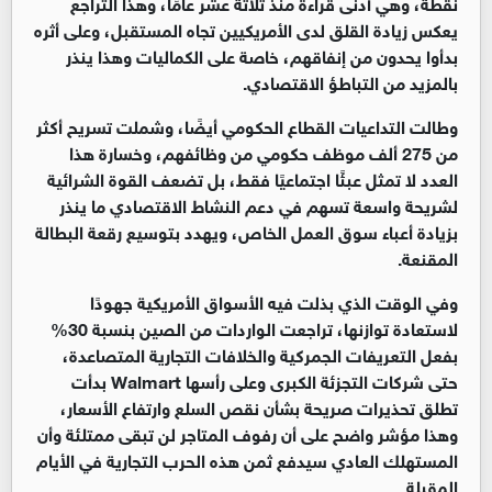
نقطة، وهي أدنى قراءة منذ ثلاثة عشر عامًا، وهذا التراجع
يعكس زيادة القلق لدى الأمريكيين تجاه المستقبل، وعلى أثره
بدأوا يحدون من إنفاقهم، خاصة على الكماليات وهذا ينذر
بالمزيد من التباطؤ الاقتصادي
.
وطالت التداعيات القطاع الحكومي أيضًا، وشملت تسريح أكثر
من 275 ألف موظف حكومي من وظائفهم، وخسارة هذا
العدد لا تمثل عبئًا اجتماعيًا فقط، بل تضعف القوة الشرائية
لشريحة واسعة تسهم في دعم النشاط الاقتصادي ما ينذر
بزيادة أعباء سوق العمل الخاص، ويهدد بتوسيع رقعة البطالة
المقنعة
.
وفي الوقت الذي بذلت فيه الأسواق الأمريكية جهودًا
لاستعادة توازنها، تراجعت الواردات من الصين بنسبة 30%
بفعل التعريفات الجمركية والخلافات التجارية المتصاعدة،
حتى شركات التجزئة الكبرى وعلى رأسها
Walmart
بدأت
تطلق تحذيرات صريحة بشأن نقص السلع وارتفاع الأسعار،
وهذا مؤشر واضح على أن رفوف المتاجر لن تبقى ممتلئة وأن
المستهلك العادي سيدفع ثمن هذه الحرب التجارية في الأيام
المقبلة
.