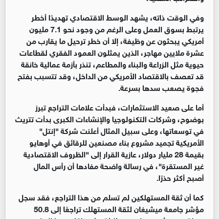
وفي الوقت ذاته، يشهد الوسط الاقتصادي تهديدًا أخطر
يرتبط بسوق العمل وعلى الرغم من وجود نحو 7.1 مليون
أمريكي يبحثون عن وظيفة، إلا أن خطر ترحيل ما يقارب من
عشرة ملايين مهاجر، الذين يمثلون العمود الفقري لقطاعات
حيوية مثل الزراعة والبناء والمطاعم، تنذر بأزمة عمالية خانقة
قد تعصف بالاقتصاد الأمريكي من الداخل، وقد تتسبب بفتح
فجوة يصعب سدها بسرعة
.
أما على صعيد الاستثمارات، فبدأت علامات التراجع تبرز
بوضوح، وشركات التكنولوجيا والإنشاءات الكبرى بدأت تتريث
في توسعاتها، وعلى سبيل المثال أعلنت شركة "إنتل"
الأمريكية تجميد مشروع بناء مصنعين للرقائق في أوهايو
بقيمة 28 مليار دولار، عازية القرار إلى "الظروف الاقتصادية
غير المستقرة"، في رسالة واضحة مفادها أن رأس المال
أصبح أكثر حذرًا
.
كما أن ثقة المستهلكين لم تسلم من هذا التراجع، فقد سجل
مؤشر جامعة ميشيغان لثقة المستهلك تراجعًا إلى 50.8