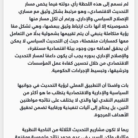
لم نسمع إلى هذه اللحظة رأي دولته فيما يخص مسار
التحديث الاقتصادي، وهو مرتبط بشكل وثيق مع مساري
الإصلاح السياسي والإداري. ورغم أن لكل مسار منها
خصوصيته إلا أنها ذات ارتباط وثيق ببعضها، وهي تشكل معًا
رؤية متكاملة ينبغي أن يتم تقييمها بشمولية بدلًا من التعامل
معها كمسارات منفصلة، حيث إن التحديث السياسي لا يمكن
أن يحقق أهدافه دون وجود بيئة اقتصادية مستقرة،
والإصلاح الإداري بدوره يجب أن يكون داعمًا لمسار التحديث
الاقتصادي من خلال تحسين كفاءة عمل المؤسسات
وترشيقها، وتبسيط الإجراءات الحكومية.
بات واضحًا أن التطبيق العملي لرؤية التحديث في جوانبها
السياسية والإدارية والاقتصادية يتطلب ما هو أكثر من
التقييم النقدي لها والذي لا يختلف على نتائجه مواطنين
اثنين، بل يحتاج إلى آليات تنفيذية ورقابية تضمن تحقيق
الأهداف المرجوة.
ربما لا تكون مشاريع التحديث الثلاثة من الناحية النظرية
مثالية، ولكن السبب في عدم وجود نتائج ملموسة ومقنعة