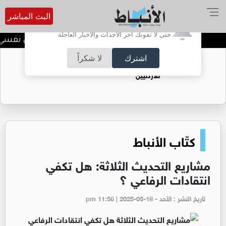
البث المباشر
أترغب في تفعيل الإشعارات؟
حتى لا تفوتك آخر الأحداث والأخبار العاجلة
الضحك وقت الأزمات.. خلل نفسي أم 
اشترك
لا شكراً
حقل الريشة حين يتحول الغاز إلى فرص عمل
للأردنيين
كتّاب الأنباط
مشاريع التحديث الثلاثة: هل تكفي
انتقادات الرفاعي ؟
تاريخ النشر : الأحد - pm 11:56 | 2025-05-18