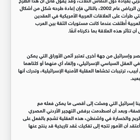
مطروح سابقًا تحت عنوان المبادرة العربية التي أطلقت من الرياض عام 2002، بالتالي فإن إعادة طرحه شكل من أشكال
تي طرأت على العلاقات العربية الأمريكية في العقدين
العربية أُطلقت عندما كانت مستويات الثقة بين العرب
تتأثر هذه العلاقة بما ذكرناه آنفًا
.
صر وإسرائيل من جهة أخرى تعتبر أثمن الأوراق التي يمكن
ي العقل السياسي الإسرائيلي، وإلغاء أي منهما أو كلتاهما
ب، ترتيبات تخشاها العقلية الأمنية الإسرائيلية، وتدرك أنها
عيد
.
لدينا إسرائيل التي وصلت إلى أقصى ما يمكن فعله مع
 والضفة، وبعد أن اصطدمت برفض التهجير الأردني المصري
 الربح والخسارة في واشنطن، هذه العقلية تشجع بالفعل على
عتقد أن الأمور تتجه إلى تفكيك عُقد تاريخية قد ينتج عنها