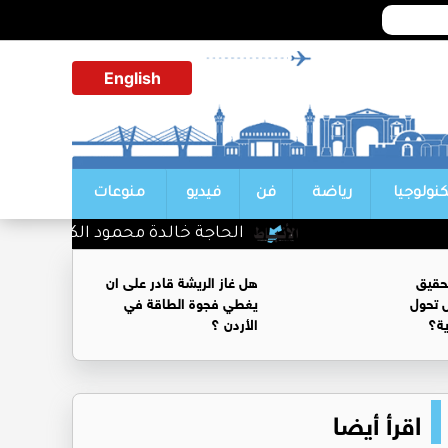
English
كنولوجيا
رياضة
فن
فيديو
منوعات
الحاجة خالدة محمود الكرمي في ذمة الله
حقيق
هل غاز الريشة قادر على ان
 تحول
يغطي فجوة الطاقة في
ية؟
الأردن ؟
اقرأ أيضا