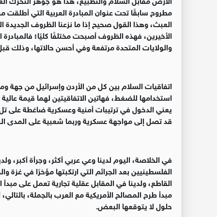
العبث، وهذا القول صحيح إذا ما نزعنا الظروف الجديدة ال
الأخيرين، فهذه الظروف أصبحت مختلفًا كليًا؛ فالمبادرة 
والولايات المتحدة مرتفعة وفي أحسن حالاتها، وذلك قبل أن 
اتفاقيات السلام بين كل من الأردن وإسرائيل من جهة وم
استخدامها للضغط، فهاتين الاتفاقيتين لهما قيمة عالية ف
يعني الدخول في ترتيبات أمنية وعسكرية ضاغطة على تل أبي
قد تصل إلى مواجهة عسكرية وربما شعبية على المدى الب
في الخلاصة، اليوم لدينا وعي عربي أكثر، وجرأة أكبر، و
الفلسطينيين بعد الجرائم التي ارتكبتها مؤخرًا في غزة
القاطع، ولدينا في المقابل عقلية تجارية تعمل على مبدأ
مبدأ طرح المصالح الأمريكية مع العرب بالجملة، بالتالي، أ
حلول لا يتوقعها البعض
.