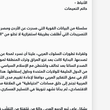
الأنباط -
حاتم النعيمات
سلسلة من البيانات القوية التي صدرت عن الأردن ومصر و
التصريحات التي أُطلقت بطريقة استفزازية لا تخلو من "ال
ولقراءة تطورات السلوك العربي، علينا أن نسرد لمحة عن ا
تصدعها. البداية كانت بعد غزو العراق وترك المنطقة لموا
الصدع اتساعًا بعد تحالف واشنطن مع الإسلام السياسي ف
من الدول الحليفة للولايات المتحدة وحاول إسقاطها. هذا 
أثار في عمق التفكير العربي دوافعًا لإعادة تقييم مدى ال
العربية تجنح إلى خلق مساحات "احتياطية" في العلاقة مع
الاقتصادي، ثم بدأنا نشهد تنويعًا في التسليح العسكر
بشكلٍ عام، تَبِع الربيع العربي حالة من مُلفتة من التقلّب