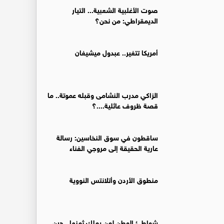
صوت الأغلبية الشعبية... التيار
الديمقراطي: من نحن؟
أمريكا تتغير.. عبدول ميشيغان
الزاكي مدرب النشامى وقبله عموتة.. ما
قصة ظروف عائلية....؟
ساقطون في سوق النخاسين: رسالة
عارية الحقيقة إلى مروجي الفناء
منطوق الأردن وأتلانتس النووية
شواطئ الوطن لمن يملك ثمنها.. حين