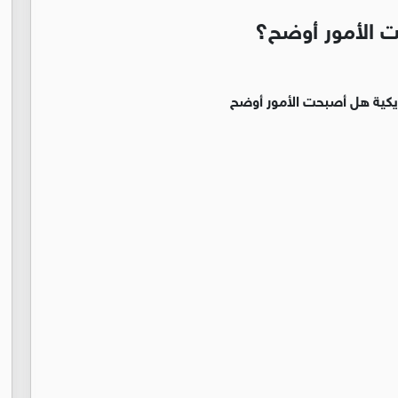
حت الأمور أوضح؟