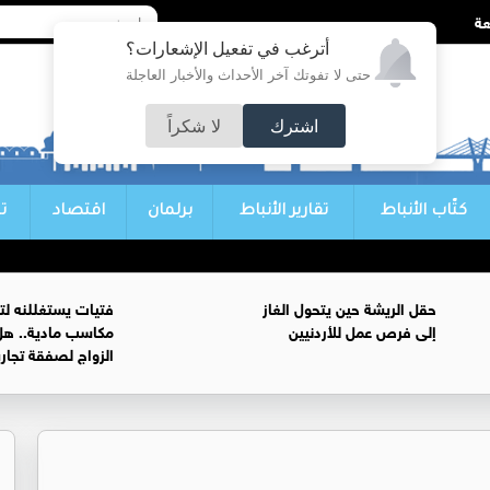
أترغب في تفعيل الإشعارات؟
حتى لا تفوتك آخر الأحداث والأخبار العاجلة
اشترك
لا شكراً
كتّاب الأنباط
تقارير الأنباط
برلمان
اقتصاد
ت
حقل الريشة حين يتحول الغاز
فتيات يستغللنه لت
إلى فرص عمل للأردنيين
مكاسب مادية.. هل
الزواج لصفقة تجار